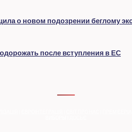
бщила о новом подозрении беглому эк
подорожать после вступления в ЕС
ЛІЗАЦІЯ
|
ЄВРОІНТЕГРАЦІЯ
|
СВІТ ПРО НАС
|
ПРЕМ’ЄЕРІ
ВИБОРЫ
|
ДОСЬЄ