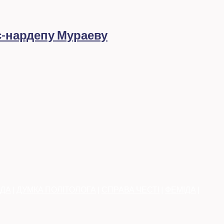
с-нардепу Мураеву
АДА
|
ДУМКА ПОЛІТОЛОГА
|
СПРАВА ЧЕСТІ
|
ФЕМІДА
|