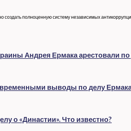
но создать полноценную систему независимых антикоррупц
раины Андрея Ермака арестовали по
евременными выводы по делу Ермак
лу о «Династии». Что известно?