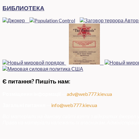
БИБЛИОТЕКА
Є питання? Пишіть нам:
Розміщення інформації
—
adv@web777.kiev.ua
Загальні питання
—
info@web777.kiev.ua
Всі матеріали на даному сайті взяті з відкритих джерел
Права на матеріали належать їх власникам. Адміністрація