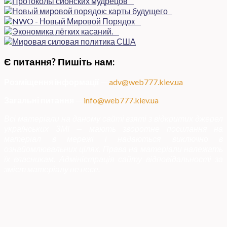
Є питання? Пишіть нам:
Розміщення інформації
—
adv@web777.kiev.ua
Загальні питання
—
info@web777.kiev.ua
Всі матеріали на даному сайті взяті з відкритих джерел
українських ЗМІ — мають зворотне посилання на
матеріал в мережі і надаються виключно в
ознайомлювальних цілях. Права на матеріали належать
їх власникам. Адміністрація сайту відповідальності за
зміст матеріалу не несе.