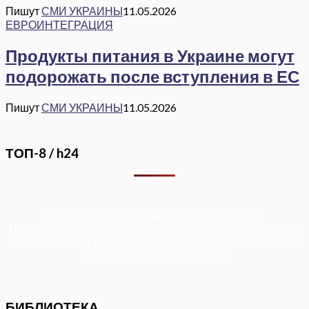
Пишут
СМИ УКРАИНЫ
11.05.2026
ЕВРОИНТЕГРАЦИЯ
Продукты питания в Украине могут
подорожать после вступления в ЕС
Пишут
СМИ УКРАИНЫ
11.05.2026
ТОП-8 / h24
КОРУПЦІЯ
|
РЕФОРМИ
|
ПРИВАТИЗАЦІЯ
|
НАЦІОНАЛІЗАЦІЯ
|
ЄВРОІНТЕГРАЦІЯ
|
СВІТ ПРО НАС
|
ПРЕМ’ЄЕРІАДА
|
ДУМКА ПОЛІТОЛОГА
|
СПРАВА ЧЕСТІ
|
ФЕМІДА
|
ВИБОРЫ
|
ДОСЬЄ
БИБЛИОТЕКА