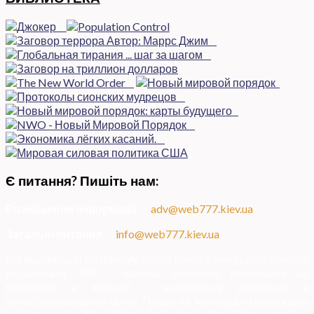
Є питання? Пишіть нам:
Розміщення інформації
—
adv@web777.kiev.ua
Загальні питання
—
info@web777.kiev.ua
Всі матеріали на даному сайті взяті з відкритих джерел
українських ЗМІ — мають зворотне посилання на
матеріал в мережі і надаються виключно в
ознайомлювальних цілях. Права на матеріали належать