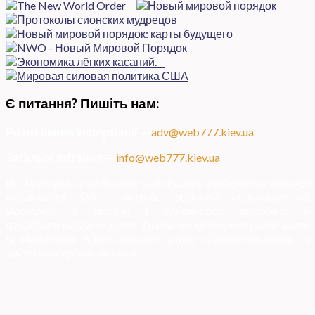
Є питання? Пишіть нам:
Розміщення інформації
—
adv@web777.kiev.ua
Загальні питання
—
info@web777.kiev.ua
Всі матеріали на даному сайті взяті з відкритих джерел
українських ЗМІ — мають зворотне посилання на
матеріал в мережі і надаються виключно в
ознайомлювальних цілях. Права на матеріали належать
їх власникам. Адміністрація сайту відповідальності за
зміст матеріалу не несе.