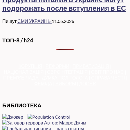
подорожать после вступления в ЕС
Пишут
СМИ УКРАИНЫ
11.05.2026
ТОП-8 / h24
КОРУПЦІЯ
|
РЕФОРМИ
|
ПРИВАТИЗАЦІЯ
|
НАЦІОНАЛІЗАЦІЯ
|
ЄВРОІНТЕГРАЦІЯ
|
СВІТ ПРО НАС
|
ПРЕМ’ЄЕРІАДА
|
ДУМКА ПОЛІТОЛОГА
|
СПРАВА ЧЕСТІ
|
ФЕМІДА
|
ВИБОРЫ
|
ДОСЬЄ
БИБЛИОТЕКА