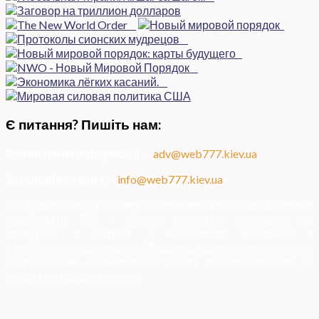
Є питання? Пишіть нам:
Розміщення інформації
—
adv@web777.kiev.ua
Загальні питання
—
info@web777.kiev.ua
Всі матеріали на даному сайті взяті з відкритих джерел
українських ЗМІ — мають зворотне посилання на
матеріал в мережі і надаються виключно в
ознайомлювальних цілях. Права на матеріали належать
їх власникам. Адміністрація сайту відповідальності за
зміст матеріалу не несе.