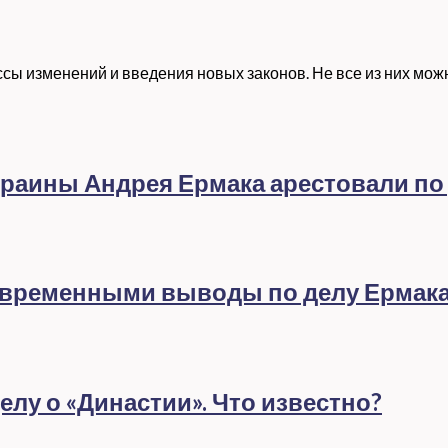
сы изменений и введения новых законов. Не все из них мо
раины Андрея Ермака арестовали по
евременными выводы по делу Ермак
лу о «Династии». Что известно?