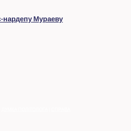
с-нардепу Мураеву
|
ДУМКА ПОЛІТОЛОГА
|
СПРАВА