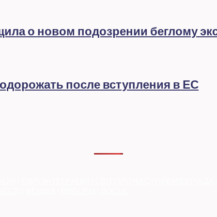
бщила о новом подозрении беглому эк
подорожать после вступления в ЕС
АЦІЯ
|
ЄВРОІНТЕГРАЦІЯ
|
СВІТ ПРО НАС
|
ПРЕМ’ЄЕРІАДА
ЧЕСТІ
|
ФЕМІДА
|
ВИБОРЫ
|
ДОСЬЄ