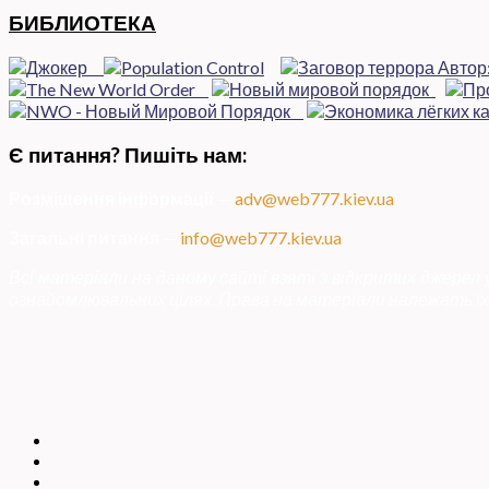
БИБЛИОТЕКА
Є питання? Пишіть нам:
Розміщення інформації
—
adv@web777.kiev.ua
Загальні питання
—
info@web777.kiev.ua
Всі матеріали на даному сайті взяті з відкритих джерел
ознайомлювальних цілях. Права на матеріали належать їх 