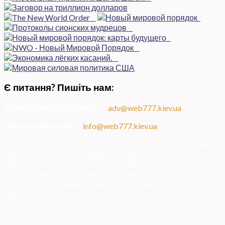
Є питання? Пишіть нам:
Розміщення інформації
—
adv@web777.kiev.ua
Загальні питання
—
info@web777.kiev.ua
Всі матеріали на даному сайті взяті з відкритих джерел
українських ЗМІ — мають зворотне посилання на
матеріал в мережі і надаються виключно в
ознайомлювальних цілях. Права на матеріали належать
їх власникам. Адміністрація сайту відповідальності за
зміст матеріалу не несе.