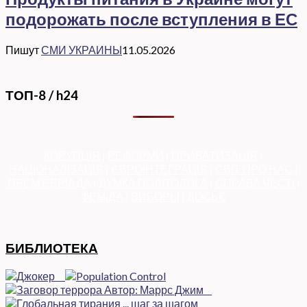
подорожать после вступления в ЕС
Пишут
СМИ УКРАИНЫ
11.05.2026
ТОП-8 / h24
КОРУПЦІЯ
|
РЕФОРМИ
|
ПРИВАТИЗАЦІЯ
|
НАЦІОНАЛІЗАЦІЯ
|
ЄВРОІНТЕГРАЦІЯ
|
СВІТ ПРО НАС
|
ПРЕМ’ЄЕРІАДА
|
ДУМКА ПОЛІТОЛОГА
|
СПРАВА ЧЕСТІ
|
ФЕМІДА
|
ВИБОРЫ
|
ДОСЬЄ
БИБЛИОТЕКА