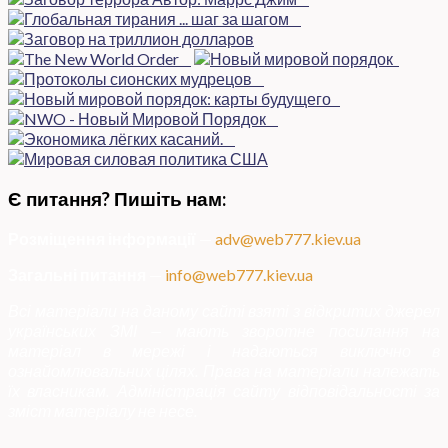
Є питання? Пишіть нам:
Розміщення інформації
—
adv@web777.kiev.ua
Загальні питання
—
info@web777.kiev.ua
Всі матеріали на даному сайті взяті з відкритих джерел
українських ЗМІ — мають зворотне посилання на
матеріал в мережі і надаються виключно в
ознайомлювальних цілях. Права на матеріали належать
їх власникам. Адміністрація сайту відповідальності за
зміст матеріалу не несе.