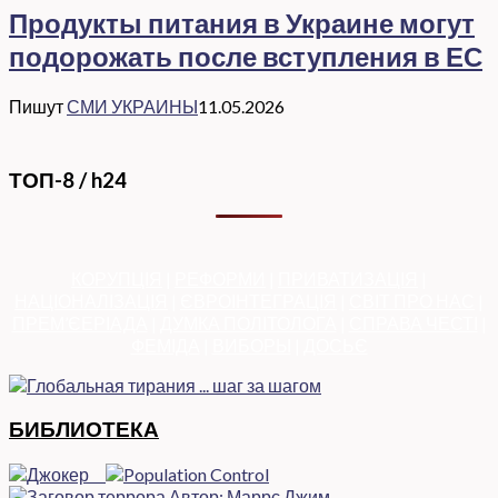
Продукты питания в Украине могут
подорожать после вступления в ЕС
Пишут
СМИ УКРАИНЫ
11.05.2026
ТОП-8 / h24
КОРУПЦІЯ
|
РЕФОРМИ
|
ПРИВАТИЗАЦІЯ
|
НАЦІОНАЛІЗАЦІЯ
|
ЄВРОІНТЕГРАЦІЯ
|
СВІТ ПРО НАС
|
ПРЕМ’ЄЕРІАДА
|
ДУМКА ПОЛІТОЛОГА
|
СПРАВА ЧЕСТІ
|
ФЕМІДА
|
ВИБОРЫ
|
ДОСЬЄ
БИБЛИОТЕКА