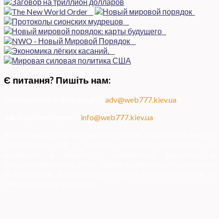
Є питання? Пишіть нам:
Розміщення інформації
—
adv@web777.kiev.ua
Загальні питання
—
info@web777.kiev.ua
Всі матеріали на даному сайті взяті з відкритих джерел
українських ЗМІ — мають зворотне посилання на
матеріал в мережі і надаються виключно в
ознайомлювальних цілях. Права на матеріали належать
їх власникам. Адміністрація сайту відповідальності за
зміст матеріалу не несе.