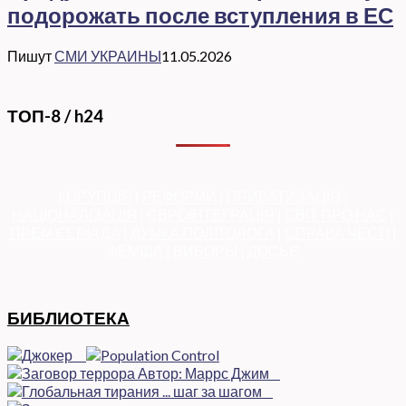
подорожать после вступления в ЕС
Пишут
СМИ УКРАИНЫ
11.05.2026
ТОП-8 / h24
КОРУПЦІЯ
|
РЕФОРМИ
|
ПРИВАТИЗАЦІЯ
|
НАЦІОНАЛІЗАЦІЯ
|
ЄВРОІНТЕГРАЦІЯ
|
СВІТ ПРО НАС
|
ПРЕМ’ЄЕРІАДА
|
ДУМКА ПОЛІТОЛОГА
|
СПРАВА ЧЕСТІ
|
ФЕМІДА
|
ВИБОРЫ
|
ДОСЬЄ
БИБЛИОТЕКА