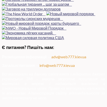
Є питання? Пишіть нам:
Розміщення інформації
—
adv@web777.kiev.ua
Загальні питання
—
info@web777.kiev.ua
Всі матеріали на даному сайті взяті з відкритих джерел
українських ЗМІ — мають зворотне посилання на
матеріал в мережі і надаються виключно в
ознайомлювальних цілях. Права на матеріали належать
їх власникам. Адміністрація сайту відповідальності за
зміст матеріалу не несе.