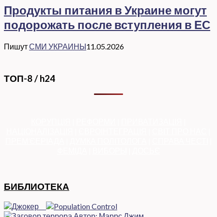
Продукты питания в Украине могут
подорожать после вступления в ЕС
Пишут
СМИ УКРАИНЫ
11.05.2026
ТОП-8 / h24
КОРУПЦІЯ
|
РЕФОРМИ
|
ПРИВАТИЗАЦІЯ
|
НАЦІОНАЛІЗАЦІЯ
|
ЄВРОІНТЕГРАЦІЯ
|
СВІТ ПРО НАС
|
ПРЕМ’ЄЕРІАДА
|
ДУМКА ПОЛІТОЛОГА
|
СПРАВА ЧЕСТІ
|
ФЕМІДА
|
ВИБОРЫ
|
ДОСЬЄ
БИБЛИОТЕКА