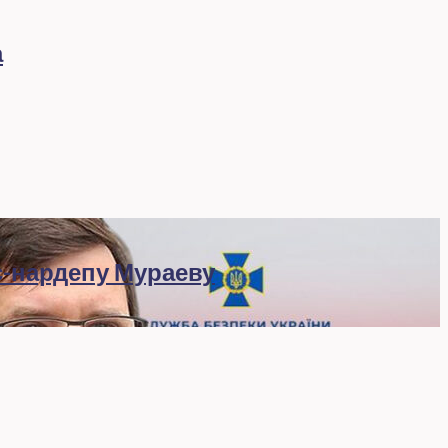
а
с-нардепу Мураеву