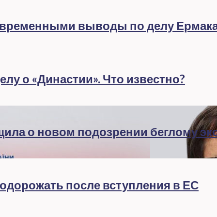
евременными выводы по делу Ермак
лу о «Династии». Что известно?
бщила о новом подозрении беглому эк
подорожать после вступления в ЕС