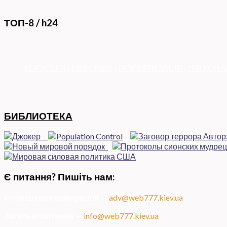
ТОП-8 / h24
КОРУПЦІЯ
|
РЕФОРМИ
|
ПРИВАТИЗАЦІЯ
|
НАЦІОНА
БИБЛИОТЕКА
Є питання? Пишіть нам:
Розміщення інформації
—
adv@web777.kiev.ua
Загальні питання
—
info@web777.kiev.ua