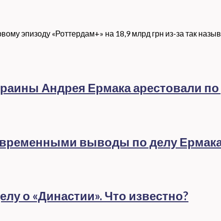
ому эпизоду «Роттердам+» на 18,9 млрд грн из-за так назы
раины Андрея Ермака арестовали по
евременными выводы по делу Ермак
лу о «Династии». Что известно?