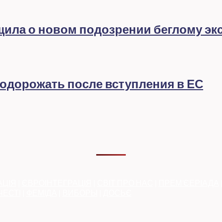
бщила о новом подозрении беглому эк
подорожать после вступления в ЕС
АЦІЯ
|
ЄВРОІНТЕГРАЦІЯ
|
СВІТ ПРО НАС
|
ПРЕМ’ЄЕРІАДА
ЧЕСТІ
|
ФЕМІДА
|
ВИБОРЫ
|
ДОСЬЄ