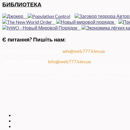
БИБЛИОТЕКА
Є питання? Пишіть нам:
Розміщення інформації
—
adv@web777.kiev.ua
Загальні питання
—
info@web777.kiev.ua
Всі матеріали на даному сайті взяті з відкритих джерел
ознайомлювальних цілях. Права на матеріали належать їх 