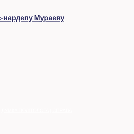
с-нардепу Мураеву
|
ДУМКА ПОЛІТОЛОГА
|
СПРАВА