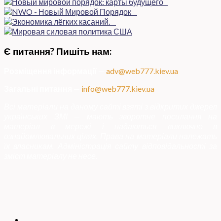
Є питання? Пишіть нам:
Розміщення інформації
—
adv@web777.kiev.ua
Загальні питання
—
info@web777.kiev.ua
Всі матеріали на даному сайті взяті з відкритих джерел
українських ЗМІ — мають зворотне посилання на
матеріал в мережі і надаються виключно в
ознайомлювальних цілях. Права на матеріали належать
їх власникам. Адміністрація сайту відповідальності за
зміст матеріалу не несе.