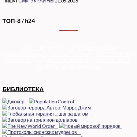
Пишут
СМИ УКРАИНЫ
11.05.2026
ТОП-8 / h24
КОРУПЦІЯ
|
РЕФОРМИ
|
ПРИВАТИЗАЦІЯ
|
НАЦІОНАЛІЗАЦІЯ
|
ЄВРОІНТЕГРАЦІЯ
|
СВІТ ПРО НАС
|
ПРЕМ’ЄЕРІАДА
|
ДУМКА ПОЛІТОЛОГА
|
СПРАВА ЧЕСТІ
|
ФЕМІДА
|
ВИБОРЫ
|
ДОСЬЄ
БИБЛИОТЕКА