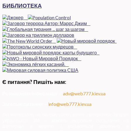
БИБЛИОТЕКА
Є питання? Пишіть нам:
Розміщення інформації
—
adv@web777.kiev.ua
Загальні питання
—
info@web777.kiev.ua
Всі матеріали на даному сайті взяті з відкритих джерел
українських ЗМІ — мають зворотне посилання на
матеріал в мережі і надаються виключно в