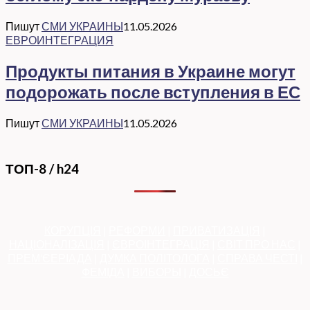
Пишут
СМИ УКРАИНЫ
11.05.2026
ЕВРОИНТЕГРАЦИЯ
Продукты питания в Украине могут
подорожать после вступления в ЕС
Пишут
СМИ УКРАИНЫ
11.05.2026
ТОП-8 / h24
КОРУПЦІЯ
|
РЕФОРМИ
|
ПРИВАТИЗАЦІЯ
|
НАЦІОНАЛІЗАЦІЯ
|
ЄВРОІНТЕГРАЦІЯ
|
СВІТ ПРО НАС
|
ПРЕМ’ЄЕРІАДА
|
ДУМКА ПОЛІТОЛОГА
|
СПРАВА ЧЕСТІ
|
ФЕМІДА
|
ВИБОРЫ
|
ДОСЬЄ