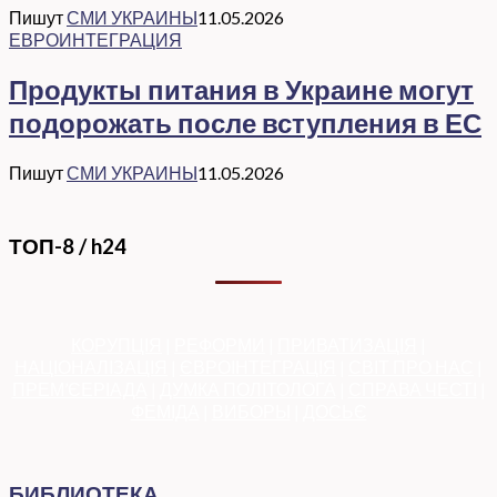
Пишут
СМИ УКРАИНЫ
11.05.2026
ЕВРОИНТЕГРАЦИЯ
Продукты питания в Украине могут
подорожать после вступления в ЕС
Пишут
СМИ УКРАИНЫ
11.05.2026
ТОП-8 / h24
КОРУПЦІЯ
|
РЕФОРМИ
|
ПРИВАТИЗАЦІЯ
|
НАЦІОНАЛІЗАЦІЯ
|
ЄВРОІНТЕГРАЦІЯ
|
СВІТ ПРО НАС
|
ПРЕМ’ЄЕРІАДА
|
ДУМКА ПОЛІТОЛОГА
|
СПРАВА ЧЕСТІ
|
ФЕМІДА
|
ВИБОРЫ
|
ДОСЬЄ
БИБЛИОТЕКА