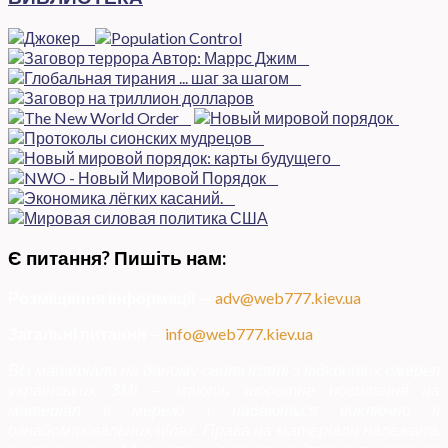
Є питання? Пишіть нам:
Розміщення інформації
—
adv@web777.kiev.ua
Загальні питання
—
info@web777.kiev.ua
Всі матеріали на даному сайті взяті з відкритих джерел
українських ЗМІ — мають зворотне посилання на
матеріал в мережі і надаються виключно в
ознайомлювальних цілях. Права на матеріали належать