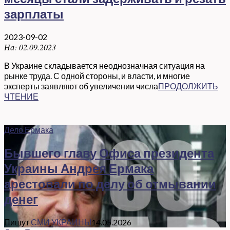
зарплаты
2023-09-02
На:
02.09.2023
В Украине складывается неоднозначная ситуация на
рынке труда. С одной стороны, и власти, и многие
эксперты заявляют об увеличении числа
ПРОДОЛЖИТЬ
ЧТЕНИЕ
Дело Ермака
Бывшего главу Офиса президента
Украины Андрея Ермака
арестовали по делу об отмывании
денег
Пишут
СМИ УКРАИНЫ
14.05.2026