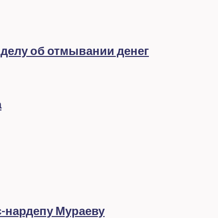
 делу об отмывании денег
а
с-нардепу Мураеву