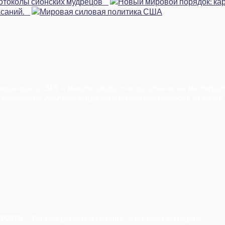
 українських ЗМІ — мають зворотне посилання на матеріал
власникам. Адміністрація сайту відповідальності за зміст 
SSIER — Political persons of Ukrain
e
| Всі права захищені