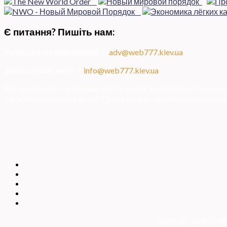
Є питання? Пишіть нам:
Розміщення інформації
—
adv@web777.kiev.ua
Загальні питання
—
info@web777.kiev.ua
Всі матеріали на даному сайті взяті з відкритих джерел
ознайомлювальних цілях. Права на матеріали належать їх 
Copyright 2026 ©
DO