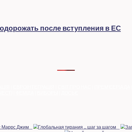
подорожать после вступления в ЕС
АЦІЯ
|
ЄВРОІНТЕГРАЦІЯ
|
СВІТ ПРО НАС
|
ПРЕМ’ЄЕРІАДА
ЧЕСТІ
|
ФЕМІДА
|
ВИБОРЫ
|
ДОСЬЄ