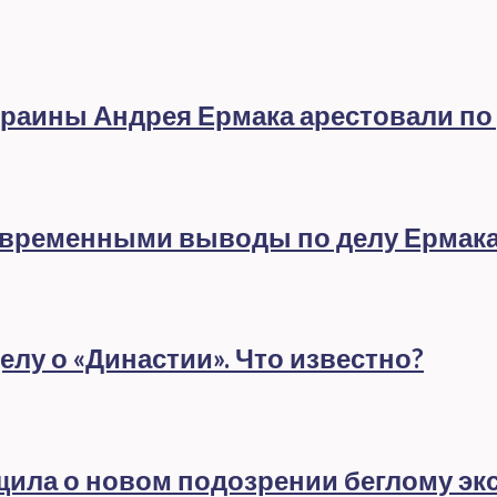
раины Андрея Ермака арестовали по
евременными выводы по делу Ермак
лу о «Династии». Что известно?
бщила о новом подозрении беглому эк