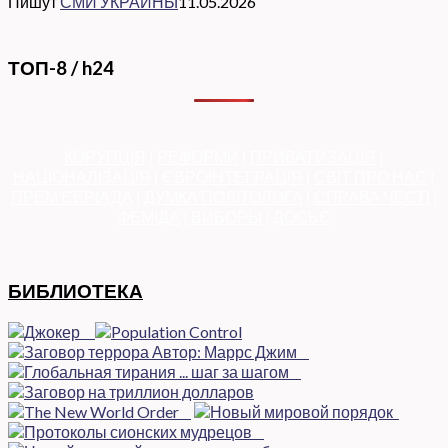
Пишут
СМИ УКРАИНЫ
11.05.2026
ТОП-8 / h24
КОРУПЦІЯ
|
РЕФОРМИ
|
ПРИВАТИЗАЦІЯ
|
НАЦІОНАЛІЗАЦІЯ
|
ЄВРОІНТЕГРАЦІЯ
|
СВІТ ПРО НАС
|
ПРЕМ’ЄЕРІАДА
|
ДУМКА ПОЛІТОЛОГА
|
СПРАВА ЧЕСТІ
|
ФЕМІДА
|
ВИБОРЫ
|
ДОСЬЄ
БИБЛИОТЕКА