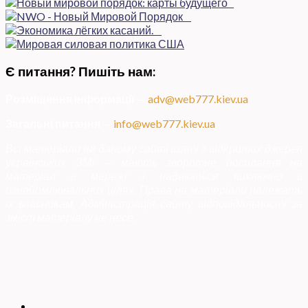
Є питання? Пишіть нам:
Розміщення інформації
—
adv@web777.kiev.ua
Загальні питання
—
info@web777.kiev.ua
Всі матеріали на даному сайті взяті з відкритих джерел
українських ЗМІ — мають зворотне посилання на
матеріал в мережі і надаються виключно в
ознайомлювальних цілях. Права на матеріали належать
їх власникам. Адміністрація сайту відповідальності за
зміст матеріалу не несе.