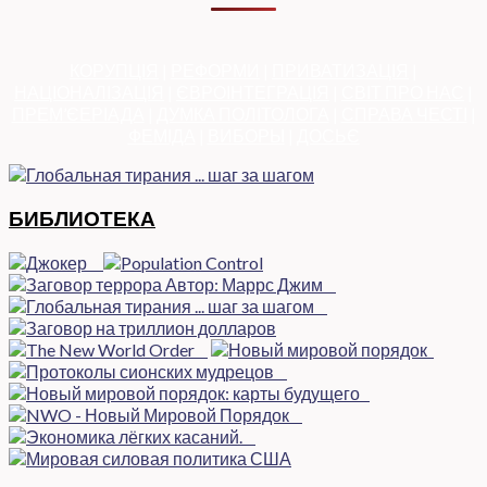
КОРУПЦІЯ
|
РЕФОРМИ
|
ПРИВАТИЗАЦІЯ
|
НАЦІОНАЛІЗАЦІЯ
|
ЄВРОІНТЕГРАЦІЯ
|
СВІТ ПРО НАС
|
ПРЕМ’ЄЕРІАДА
|
ДУМКА ПОЛІТОЛОГА
|
СПРАВА ЧЕСТІ
|
ФЕМІДА
|
ВИБОРЫ
|
ДОСЬЄ
БИБЛИОТЕКА