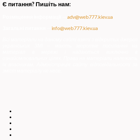
Є питання? Пишіть нам:
Розміщення інформації
—
adv@web777.kiev.ua
Загальні питання
—
info@web777.kiev.ua
Всі матеріали на даному сайті взяті з відкритих джерел
українських ЗМІ — мають зворотне посилання на
матеріал в мережі і надаються виключно в
ознайомлювальних цілях. Права на матеріали належать
їх власникам. Адміністрація сайту відповідальності за
зміст матеріалу не несе.