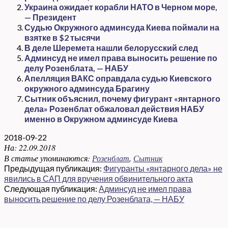
Украина ожидает корабли НАТО в Черном море,
— Президент
Судью Окружного админсуда Киева поймали на
взятке в $2 тысячи
В деле Шеремета нашли белорусский след
Админсуд не имел права выносить решение по
делу Розенблата, — НАБУ
Апелляция ВАКС оправдала судью Киевского
окружного админсуда Брагину
Сытник объяснил, почему фигурант «янтарного
дела» Розенблат обжаловал действия НАБУ
именно в Окружном админсуде Киева
2018-09-22
На:
22.09.2018
В статье упоминаются:
Розенблат
,
Сытник
Предыдущая публикация:
Фигуранты «янтарного дела» не
явились в САП для вручения обвинительного акта
Следующая публикация:
Админсуд не имел права
выносить решение по делу Розенблата, — НАБУ