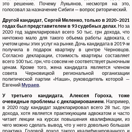
это решение. Почему Лукьянов, несмотря на это,
голосовал за назначение Сибиги — вопрос риторический.
Другой кандидат, Сергей Меленко, только в 2020–2021
годах был представителем в
93 судебных делах
. Но за
2020 год задекларировал всего 50 тыс. грн дохода, что
ничтожно мало для такого объема работы адвоката, с
учетом цены этих услуг на рынке. Дочь кандидата в 2019-м
получила в подарок квартиру в центре Черновцов.
Согласно декларации
,
стоимость квартиры составляет
всего 100 тыс. грн, что совсем не соответствует рыночным
ценам. Кроме того, жена кандидата является членом
совета Черновицкой региональной организации
политической партии «Наши», руководитель которой —
Евгений
Мураев
.
У третьего кандидата, Алексея Гороха, тоже
очевидные проблемы с декларированием.
Например,
в 2020 году кандидат задекларировал всего 28 тыс. грн
дохода, хотя является практикующим адвокатом и часто
читает лекции на курсах повышения квалификации, из
чего можно сделать вывод, что у него довольно большая
практика. Годовой доход такого квалифицированного и