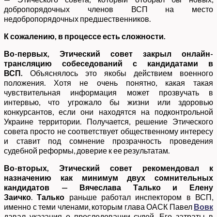
добропорядочных членов ВСП на место
недобропорядочных предшественников.
К сожалению, в процессе есть сложности.
Во-первых, Этический совет закрыл онлайн-
трансляцию собеседований с кандидатами в
ВСП.
Объяснялось это якобы действием военного
положения. Хотя не очень понятно, какая такая
чувствительная информация может прозвучать в
интервью, что угрожало бы жизни или здоровью
конкурсантов, если они находятся на подконтрольной
Украине территории. Получается, решение Этического
совета просто не соответствует общественному интересу
и ставит под сомнение прозрачность проведения
судебной реформы, доверие к ее результатам.
Во-вторых, Этический совет рекомендовал к
назначению как минимум двух сомнительных
кандидатов — Вячеслава Талько и Елену
Заичко
.
Талько
раньше работал инспектором в ВСП,
именно с теми членами, которым глава ОАСК Павел
Вовк
давал указания о преследовании судей. Его затраты в