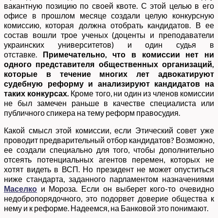
вакантную позицию по своей квоте. С этой целью в его
офисе в прошлом месяце создали целую конкурсную
комиссию, которая должна отобрать кандидатов. В ее
состав вошли трое ученых (доценты и преподаватели
украинских университетов) и один судья в
отставке.
Примечательно, что в комиссии нет ни
одного представителя общественных организаций,
которые в течение многих лет
адвокатируют
судебную реформу и анализируют кандидатов на
таких конкурсах.
Кроме того, ни один из членов комиссии
не был замечен раньше в качестве специалиста или
публичного спикера на тему реформ правосудия.
Какой смысл этой комиссии, если Этический совет уже
проводит предварительный отбор кандидатов? Возможно,
ее создали специально для того, чтобы дополнительно
отсеять потенциальных агентов перемен, которых не
хотят видеть в ВСП. Но президент не может опуститься
ниже стандарта, заданного парламентом назначениями
Маселко
и Мороза. Если он выберет кого-то очевидно
недобропорядочного, это подорвет доверие общества к
нему и к реформе. Надеемся, на Банковой это понимают.