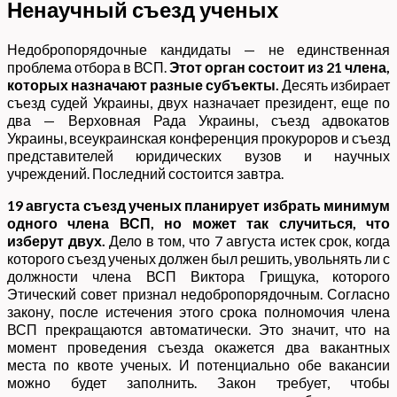
Ненаучный съезд ученых
Недобропорядочные кандидаты — не единственная
проблема отбора в ВСП.
Этот орган
состоит из 21 члена,
которых назначают разные субъекты.
Десять избирает
съезд судей Украины, двух назначает президент, еще по
два — Верховная Рада Украины, съезд адвокатов
Украины, всеукраинская конференция прокуроров и съезд
представителей юридических вузов и научных
учреждений. Последний состоится завтра.
19 августа съезд ученых планирует избрать минимум
одного члена ВСП, но может так случиться, что
изберут двух.
Дело в том, что 7 августа истек срок, когда
которого съезд ученых должен был решить, увольнять ли с
должности члена ВСП Виктора Грищука, которого
Этический совет признал недобропорядочным. Согласно
закону, после истечения этого срока полномочия члена
ВСП прекращаются автоматически. Это значит, что на
момент проведения съезда окажется два вакантных
места по квоте ученых. И потенциально обе вакансии
можно будет заполнить. Закон требует, чтобы