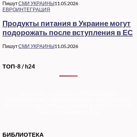
Пишут
СМИ УКРАИНЫ
11.05.2026
ЕВРОИНТЕГРАЦИЯ
Продукты питания в Украине могут
подорожать после вступления в ЕС
Пишут
СМИ УКРАИНЫ
11.05.2026
ТОП-8 / h24
КОРУПЦІЯ
|
РЕФОРМИ
|
ПРИВАТИЗАЦІЯ
|
НАЦІОНАЛІЗАЦІЯ
|
ЄВРОІНТЕГРАЦІЯ
|
СВІТ ПРО НАС
|
ПРЕМ’ЄЕРІАДА
|
ДУМКА ПОЛІТОЛОГА
|
СПРАВА ЧЕСТІ
|
ФЕМІДА
|
ВИБОРЫ
|
ДОСЬЄ
БИБЛИОТЕКА