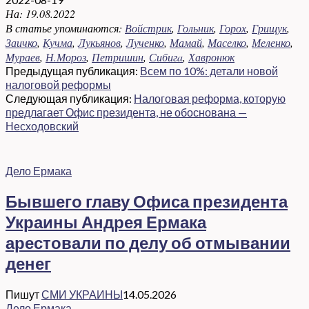
На:
19.08.2022
В статье упоминаются:
Войстрик
,
Гольник
,
Горох
,
Грищук
,
Заичко
,
Кучма
,
Лукьянов
,
Лученко
,
Мамай
,
Маселко
,
Меленко
,
Мураев
,
Н.Мороз
,
Петришин
,
Сибигa
,
Хавронюк
Предыдущая публикация:
Всем по 10%: детали новой
налоговой реформы
Следующая публикация:
Налоговая реформа, которую
предлагает Офис президента, не обоснована —
Несходовский
Дело Ермака
Бывшего главу Офиса президента
Украины Андрея Ермака
арестовали по делу об отмывании
денег
Пишут
СМИ УКРАИНЫ
14.05.2026
Дело Ермака