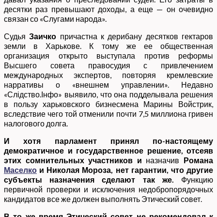
десятки раз превышают доходы, а еще — он очевидно
связан со «Слугами народа».
Судья
Заичко
причастна к дерибану десятков гектаров
земли в Харькове. К тому же ее общественная
организация открыто выступала против реформы
Высшего совета правосудия с привлечением
международных экспертов, повторяя кремлевские
нарративы о «внешнем управлении». Недавно
«Слідство.Інфо» выявило, что она подделывала решения
в пользу харьковского бизнесмена Марины Войстрик,
вследствие чего той отменили почти 7,5 миллиона гривен
налогового долга.
И хотя парламент принял по-настоящему
демократичное и государственное решение, отсеяв
этих сомнительных участников и
назначив
Романа
Маселко
и Николая Мороза, нет гарантии, что другие
субъекты назначения сделают так же.
Функцию
первичной проверки и исключения недобропорядочных
кандидатов все же должен выполнять Этический совет.
В то же время Этический совет не рекомендовал к