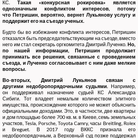
КС.
Такая «конкурсная рокировка» является
однозначным конфликтом интересов, потому
что
Петришин, вероятно, вернет Лукьянову услугу и
поддержит его на съезде ученых.
Будто бы во избежание конфликта интересов, Петришин
отказался быть председательствующим на съезде, вместо
него им стал секретарь оргкомитета Дмитрий Лученко.
Но,
по нашей информации,
Петришин продолжает
принимать все решения, связанные с проведением
съезда, и Лученко согласовывает с ним даже мелкие
вопросы.
Во-вторых, Дмитрий Лукьянов связан с
другими недобропорядочными судьями.
Например,
он поддерживал назначение судьей КС Александра
Сибиги. Тот владеет немалым количеством элитного
имущества, происхождение которого не может объяснить
официальными доходами. Это, в частности, две квартиры
и дом площадью более 700 кв. м. в Киеве, семь земельных
участков, Tesla, Porsche, Toyota Camry, часы Breitling, Rolex
и Breguet. В 2017 году ВККС признала его
недобропорядочным, а Верховный суд позже поддержал