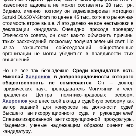
известного адвоката не может составлять 28 тыс. грн.
Видимо, именно поэтому он задекларировал мотоцикл
Suzuki DL650 V-Strom по цене в 45 тыс., хотя его рыночная
стоимость втрое выше. И это далеко не все нестыковки в
декларации кандидата. Очевидно, проходя проверку
Этического совета, он смог как-то объяснить причины
таких расхождений, поскольку получил зеленый свет. Но
из-за закрытости собеседований общественные
организации не могли убедиться в правдивости этих
объяснений.
Но не все так безнадежно.
Среди кандидатов
есть
Николай
Хавронюк
, в добропорядочности которого
общественность не сомневается
. Он — доктор
юридических наук, преподаватель Могилянки и член
правления Центра политико-правовых реформ.
Хавронюк
уже внес свой вклад в судебную реформу как
автор заданий для конкурсов на должности судей
Высшего антикоррупционного суда и руководителей
Специализированной антикоррупционной прокуратуры.
Надеемся, ученые надлежащим образом оценят его
кандидатуру.