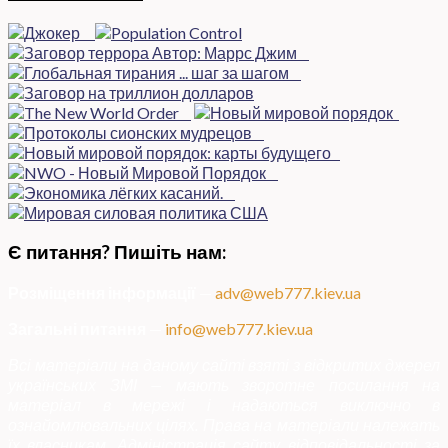
Є питання? Пишіть нам:
Розміщення інформації
—
adv@web777.kiev.ua
Загальні питання
—
info@web777.kiev.ua
Всі матеріали на даному сайті взяті з відкритих джерел
українських ЗМІ — мають зворотне посилання на
матеріал в мережі і надаються виключно в
ознайомлювальних цілях. Права на матеріали належать
їх власникам. Адміністрація сайту відповідальності за