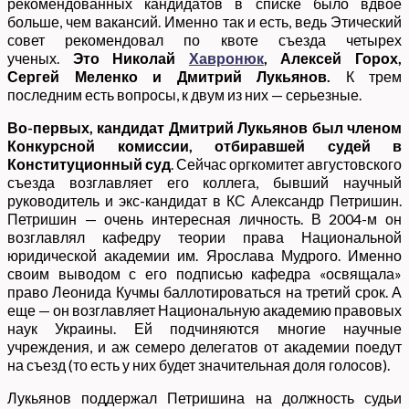
рекомендованных кандидатов в списке было вдвое
больше, чем вакансий. Именно так и есть, ведь Этический
совет рекомендовал по квоте съезда четырех
ученых.
Это
Николай
Хавронюк
, Алексей Горох,
Сергей Меленко и Дмитрий Лукьянов.
К трем
последним есть вопросы, к двум из них — серьезные.
Во-первых, кандидат Дмитрий Лукьянов был членом
Конкурсной комиссии, отбиравшей судей в
Конституционный суд
. Сейчас оргкомитет августовского
съезда возглавляет его коллега, бывший научный
руководитель и экс-кандидат в КС Александр Петришин.
Петришин — очень интересная личность. В 2004-м он
возглавлял кафедру теории права Национальной
юридической академии им. Ярослава Мудрого. Именно
своим выводом с его подписью кафедра «освящала»
право Леонида Кучмы баллотироваться на третий срок. А
еще — он возглавляет Национальную академию правовых
наук Украины. Ей подчиняются многие научные
учреждения, и аж семеро делегатов от академии поедут
на съезд (то есть у них будет значительная доля голосов).
Лукьянов поддержал Петришина на должность судьи