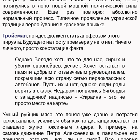
потянулись в лоно новой мощной политической силы
современности. Еще раз повторю: абсолютно
нормальный процесс. Типичное проявление украинской
традиции переобувания в красивом прыжке.
Гройсман
, по идее, должен стать апофеозом этого
пируэта. Будущего на посту премьера у него нет. Ничего
личного, просто констатация факта.
Однако Володя хоть что-то для нас, сирых и
убогих европейцев, делает. Хочет остаться в
памяти добрым и отзывчивым руководителем,
покрывшим всю страну сетью первоклассных
автобанов. Пусть их и нет, однако люди рады
верить в сказку. Недаром появились бигборды
с загадочной надписью – «Украина – это не
просто место на карте»
Умный рубщик мяса это понял уже давно и потратил
колоссальные усилия, чтобы как-то дистанцироваться от
ставшего жутко токсичным лидера. К примеру, на
самовыдвижение Петра Алексеевича в павильоне его
пришлось загонять чуть ли не силой. Все норовил