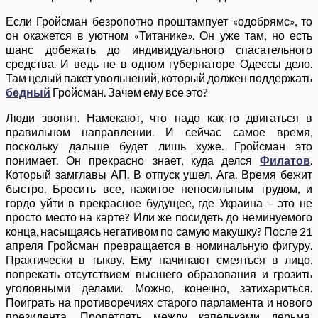
Если Гройсман безропотно проштампует «одобрямс», то
он окажется в уютном «Титанике». Он уже там, но есть
шанс добежать до индивидуального спасательного
средства. И ведь не в одном губернаторе Одессы дело.
Там целый пакет увольнений, который должен поддержать
бедный
Гройсман. Зачем ему все это?
Люди звонят. Намекают, что надо как-то двигаться в
правильном направлении. И сейчас самое время,
поскольку дальше будет лишь хуже. Гройсман это
понимает. Он прекрасно знает, куда делся
Филатов
.
Который замглавы АП. В отпуск ушел. Ага. Время бежит
быстро. Бросить все, нажитое непосильным трудом, и
гордо уйти в прекрасное будущее, где Украина – это не
просто место на карте? Или же посидеть до неминуемого
конца, насыщаясь негативом по самую макушку? После 21
апреля Гройсман превращается в номинальную фигуру.
Практически в тыкву. Ему начинают смеяться в лицо,
попрекать отсутствием высшего образования и грозить
уголовными делами. Можно, конечно, затихариться.
Поиграть на противоречиях старого парламента и нового
президента. Пропетлять между капельками дерьма,