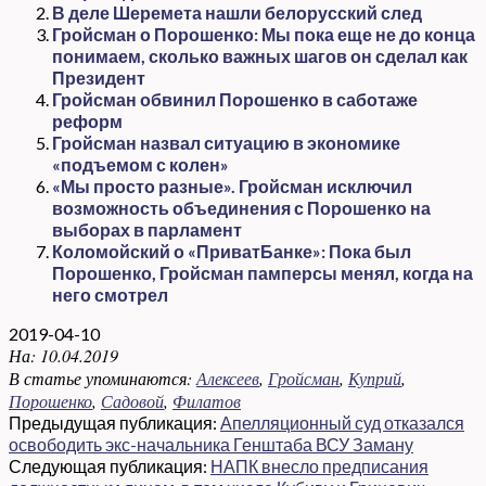
В деле Шеремета нашли белорусский след
Гройсман о Порошенко: Мы пока еще не до конца
понимаем, сколько важных шагов он сделал как
Президент
Гройсман обвинил Порошенко в саботаже
реформ
Гройсман назвал ситуацию в экономике
«подъемом с колен»
«Мы просто разные». Гройсман исключил
возможность объединения с Порошенко на
выборах в парламент
Коломойский о «ПриватБанке»: Пока был
Порошенко, Гройсман памперсы менял, когда на
него смотрел
2019-04-10
На:
10.04.2019
В статье упоминаются:
Алексеев
,
Гройсман
,
Куприй
,
Порошенко
,
Садовой
,
Филатов
Предыдущая публикация:
Апелляционный суд отказался
освободить экс-начальника Генштаба ВСУ Заману
Следующая публикация:
НАПК внесло предписания