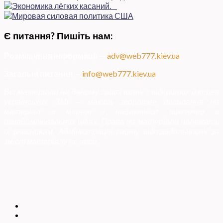
Є питання? Пишіть нам:
Розміщення інформації
—
adv@web777.kiev.ua
Загальні питання
—
info@web777.kiev.ua
Всі матеріали на даному сайті взяті з відкритих джерел
українських ЗМІ — мають зворотне посилання на
матеріал в мережі і надаються виключно в
ознайомлювальних цілях. Права на матеріали належать
їх власникам. Адміністрація сайту відповідальності за
зміст матеріалу не несе.