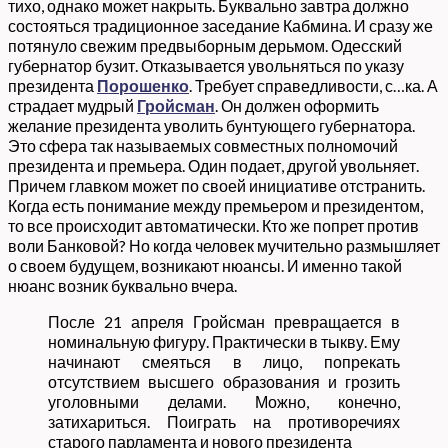
тихо, однако может накрыть. Буквально завтра должно
состояться традиционное заседание Кабмина. И сразу же
потянуло свежим предвыборным дерьмом. Одесский
губернатор бузит. Отказывается увольняться по указу
президента
Порошенко
. Требует справедливости, с…ка. А
страдает мудрый
Гройсман
. Он должен оформить
желание президента уволить бунтующего губернатора.
Это сфера так называемых совместных полномочий
президента и премьера. Один подает, другой увольняет.
Причем главком может по своей инициативе отстранить.
Когда есть понимание между премьером и президентом,
то все происходит автоматически. Кто же попрет против
воли Банковой? Но когда человек мучительно размышляет
о своем будущем, возникают нюансы. И именно такой
нюанс возник буквально вчера.
После 21 апреля Гройсман превращается в
номинальную фигуру. Практически в тыкву. Ему
начинают смеяться в лицо, попрекать
отсутствием высшего образования и грозить
уголовными делами. Можно, конечно,
затихариться. Поиграть на противоречиях
старого парламента и нового президента