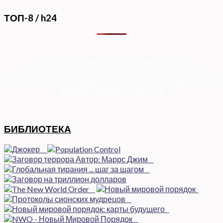
ТОП-8 / h24
КОРУПЦІЯ
|
РЕФОРМИ
|
ПРИВАТИЗАЦІЯ
|
НАЦІОНАЛІЗАЦІЯ
|
ЄВРОІНТЕГРАЦІЯ
|
СВІТ ПРО НАС
|
ПРЕМ’ЄЕРІАДА
|
ДУМКА ПОЛІТОЛОГА
|
СПРАВА ЧЕСТІ
|
ФЕМІДА
|
ВИБОРЫ
|
ДОСЬЄ
БИБЛИОТЕКА