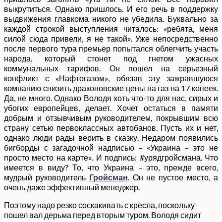
выкрутиться. Однако пришлось. И его речь в поддержку
выдвижения главкома никого не убедила. Буквально за
каждой строкой выступления читалось: «ребята, меня
силой сюда привели, я не такой». Уже непосредственно
после первого тура премьер попытался облегчить участь
народа, который стонет под гнетом ужасных
коммунальных тарифов. Он пошел на серьезный
конфликт с «Нафтогазом», обязав эту зажравшуюся
компанию снизить драконовские цены на газ на 17 копеек.
Да, не много. Однако Володя хоть что-то для нас, сирых и
убогих европейцев, делает. Хочет остаться в памяти
добрым и отзывчивым руководителем, покрывшим всю
страну сетью первоклассных автобанов. Пусть их и нет,
однако люди рады верить в сказку. Недаром появились
бигборды с загадочной надписью – «Украина – это не
просто место на карте». И подпись: #урядгройсмана. Что
имеется в виду? То, что Украина – это, прежде всего,
мудрый руководитель
Гройсман
. Он не пустое место, а
очень даже эффективный менеджер.
Поэтому надо резко соскакивать с кресла, поскольку
пошел вал дерьма перед вторым туром. Володя сидит