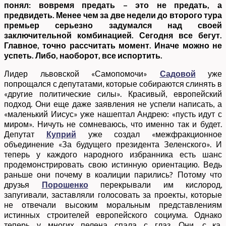
понял: вовремя предать – это не предать, а
предвидеть. Менее чем за две недели до второго тура
премьер серьезно задумался над своей
заключительной комбинацией. Сегодня все бегут.
Главное, точно рассчитать момент. Иначе можно не
успеть. Либо, наоборот, все испортить.
Лидер львовской «Самопомочи»
Садовой
уже
попрощался с депутатами, которые собираются слинять в
«другие политические силы». Красивый, европейский
подход. Они еще даже заявления не успели написать, а
«маленький Иисус» уже нашептал Андрею: «пусть идут с
миром». Ничуть не сомневаюсь, что именно так и будет.
Депутат
Куприй
уже создал «межфракционное
объединение «За будущего президента Зеленского». И
теперь у каждого народного избранника есть шанс
продемонстрировать свою истинную ориентацию. Ведь
раньше они почему в коалиции парились? Потому что
друзья
Порошенко
перекрывали им кислород,
запугивали, заставляли голосовать за проекты, которые
не отвечали высоким моральным представлениям
истинных строителей европейского социума. Однако
теперь у многих пелена спала с глаз. Они, с…ка,