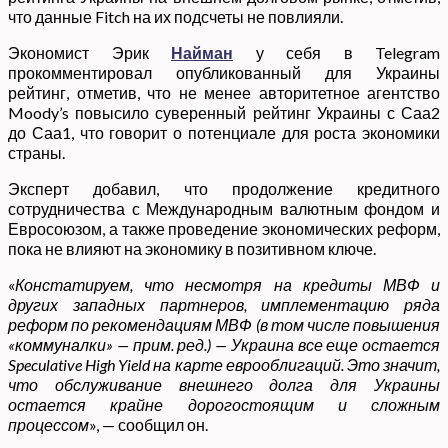
что данные Fitch на их подсчеты не повлияли.
Экономист Эрик
Найман
у себя в Telegram
прокомментировал опубликованный для Украины
рейтинг, отметив, что не менее авторитетное агентство
Moody’s повысило суверенный рейтинг Украины с Саа2
до Саа1, что говорит о потенциале для роста экономики
страны.
Эксперт добавил, что продолжение кредитного
сотрудничества с Международным валютным фондом и
Евросоюзом, а также проведение экономических реформ,
пока не влияют на экономику в позитивном ключе.
«
Констатируем, что несмотря на кредиты МВФ и
других западных партнеров, имплементацию ряда
реформ по рекомендациям МВФ (в том числе повышения
«коммуналки» — прим. ред.) — Украина все еще остается
Speculative High Yield на карте еврооблигаций. Это значит,
что обслуживание внешнего долга для Украины
остается крайне дорогостоящим и сложным
процессом
», — сообщил он.