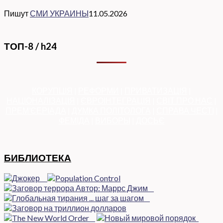
Пишут
СМИ УКРАИНЫ
11.05.2026
ТОП-8 / h24
КОРУПЦІЯ
|
РЕФОРМИ
|
ПРИВАТИЗАЦІЯ
|
НАЦІОНАЛІЗАЦІЯ
|
ЄВРОІНТЕГРАЦІЯ
|
СВІТ ПРО НАС
|
ПРЕМ’ЄЕРІАДА
|
ДУМКА ПОЛІТОЛОГА
|
СПРАВА ЧЕСТІ
|
ФЕМІДА
|
ВИБОРЫ
|
ДОСЬЄ
БИБЛИОТЕКА