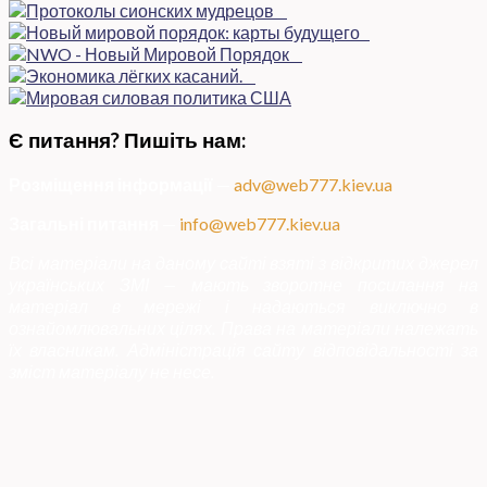
Є питання? Пишіть нам:
Розміщення інформації
—
adv@web777.kiev.ua
Загальні питання
—
info@web777.kiev.ua
Всі матеріали на даному сайті взяті з відкритих джерел
українських ЗМІ — мають зворотне посилання на
матеріал в мережі і надаються виключно в
ознайомлювальних цілях. Права на матеріали належать
їх власникам. Адміністрація сайту відповідальності за
зміст матеріалу не несе.