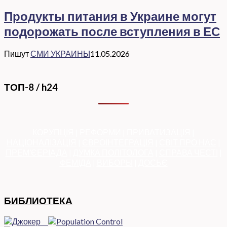
Продукты питания в Украине могут
подорожать после вступления в ЕС
Пишут
СМИ УКРАИНЫ
11.05.2026
ТОП-8 / h24
КОРУПЦІЯ
|
РЕФОРМИ
|
ПРИВАТИЗАЦІЯ
|
НАЦІОНАЛІЗАЦІЯ
|
ЄВРОІНТЕГРАЦІЯ
|
СВІТ ПРО НАС
|
ПРЕМ’ЄЕРІАДА
|
ДУМКА ПОЛІТОЛОГА
|
СПРАВА ЧЕСТІ
|
ФЕМІДА
|
ВИБОРЫ
|
ДОСЬЄ
БИБЛИОТЕКА