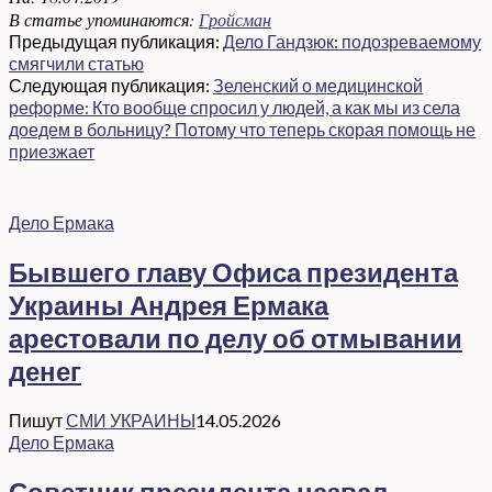
В статье упоминаются:
Гройсман
Предыдущая публикация:
Дело Гандзюк: подозреваемому
смягчили статью
Следующая публикация:
Зеленский о медицинской
реформе: Кто вообще спросил у людей, а как мы из села
доедем в больницу? Потому что теперь скорая помощь не
приезжает
Дело Ермака
Бывшего главу Офиса президента
Украины Андрея Ермака
арестовали по делу об отмывании
денег
Пишут
СМИ УКРАИНЫ
14.05.2026
Дело Ермака
Советник президента назвал