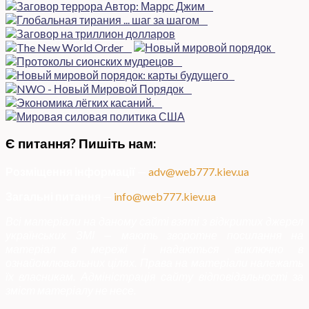
Є питання? Пишіть нам:
Розміщення інформації
—
adv@web777.kiev.ua
Загальні питання
—
info@web777.kiev.ua
Всі матеріали на даному сайті взяті з відкритих джерел
українських ЗМІ — мають зворотне посилання на
матеріал в мережі і надаються виключно в
ознайомлювальних цілях. Права на матеріали належать
їх власникам. Адміністрація сайту відповідальності за
зміст матеріалу не несе.