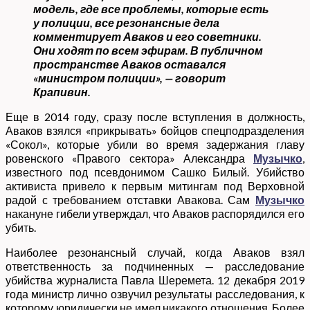
модель, где все проблемы, которые есть
у полиции, все резонансные дела
комментирует Аваков и его советники.
Они ходят по всем эфирам. В публичном
пространстве Аваков оставался
«министром полиции», — говорит
Крапивин.
Еще в 2014 году, сразу после вступления в должность,
Аваков взялся «прикрывать» бойцов спецподразделения
«Сокол», которые убили во время задержания главу
ровенского «Правого сектора» Александра
Музычко
,
известного под псевдонимом Сашко Билый. Убийство
активиста привело к первым митингам под Верховной
радой с требованием отставки Авакова. Сам
Музычко
накануне гибели утверждал, что Аваков распорядился его
убить.
Наиболее резонансный случай, когда Аваков взял
ответственность за подчиненных — расследование
убийства журналиста Павла Шеремета. 12 декабря 2019
года министр лично озвучил результаты расследования, к
которому юридически не имел никакого отношения. Более