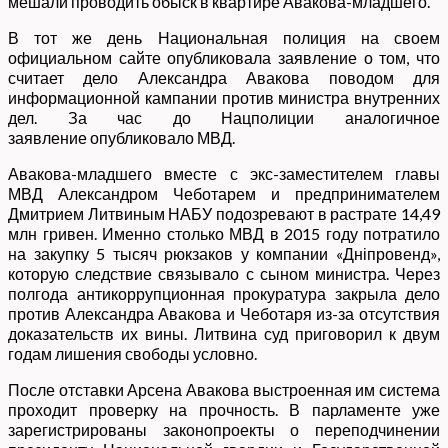
мешали проводить обыск в квартире Авакова-младшего.
В тот же день Национальная полиция на своем
официальном сайте опубликовала заявление о том, что
считает дело Александра Авакова поводом для
информационной кампании против министра внутренних
дел. За час до Нацполиции аналогичное
заявление опубликовало МВД.
Авакова-младшего вместе с экс-заместителем главы
МВД Александром Чеботарем и предпринимателем
Дмитрием Литвиным НАБУ подозревают в растрате 14,49
млн гривен. Именно столько МВД в 2015 году потратило
на закупку 5 тысяч рюкзаков у компании «Дніпровенд»,
которую следствие связывало с сыном министра. Через
полгода антикоррупционная прокуратура закрыла дело
против Александра Авакова и Чеботаря из-за отсутствия
доказательств их вины. Литвина суд приговорил к двум
годам лишения свободы условно.
После отставки Арсена Авакова выстроенная им система
проходит проверку на прочность. В парламенте уже
зарегистрированы законопроекты о переподчинении