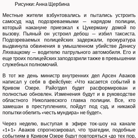
Рисунки: Анна Щербина
Местные жители взбунтовались и пытались устроить
самосуд над подозреваемыми — нарядом полиции,
который накануне приезжал к Цукерману домой по
вызову. Пьяный он устроил дебош — избил таксиста.
Подозреваемых полицейских задержали, прокуратура
выдвинула обвинения в умышленном убийстве Денису
Ляхвацкому — водителю патрульного автомобиля. Его и
еще троих полицейских заподозрили также в превышении
служебных полномочий.
В тот же день министр внутренних дел Арсен Аваков
написал у себя в фейсбуке: «Что касается событий в
Кривом Озере. Райотдел будет расформирован и
полностью обновлен. Изменения будут и в руководстве
областного Николаевского главка полиции. Все, кто
замешан в преступлениях, пойдут под суд, и никакой
попытки обелить «честь мундира» не будет».
Через неделю, выступая в эфире ток-шоу на канале
«1+1» Аваков спрогнозировал, что трагедии, подобные
событиям в Кривом Озере будут повторяться «до тех пор,