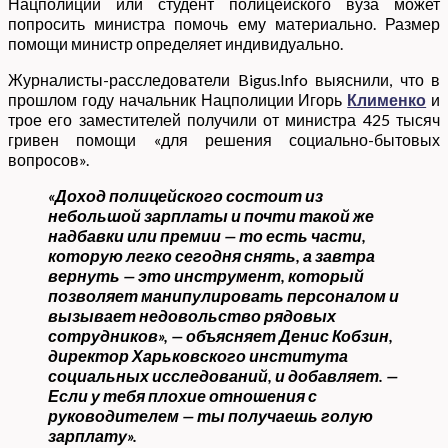
Нацполиции или студент полицейского вуза может
попросить министра помочь ему материально. Размер
помощи министр определяет индивидуально.
Журналисты-расследователи Bigus.Info выяснили, что в
прошлом году начальник Нацполиции Игорь
Клименко
и
трое его заместителей получили от министра 425 тысяч
гривен помощи «для решения социально-бытовых
вопросов».
«Доход полицейского состоит из
небольшой зарплаты и почти такой же
надбавки или премии — то есть части,
которую легко сегодня снять, а завтра
вернуть — это инструмент, который
позволяет манипулировать персоналом и
вызывает недовольство рядовых
сотрудников», — объясняет Денис Кобзин,
директор Харьковского института
социальных исследований, и добавляет. —
Если у тебя плохие отношения с
руководителем — ты получаешь голую
зарплату».