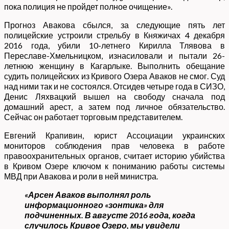
пока полиция не пройдет полное очищение».
Прогноз Авакова сбылся, за следующие пять лет
полицейские устроили стрельбу в Княжичах 4 декабря
2016 года, убили 10-летнего Кирилла Тлявова в
Переславе-Хмельницком, изнасиловали и пытали 26-
летнюю женщину в Кагарлыке. Выполнить обещание
судить полицейских из Кривого Озера Аваков не смог. Суд
над ними так и не состоялся. Отсидев четыре года в СИЗО,
Денис Ляхвацкий вышел на свободу сначала под
домашний арест, а затем под личное обязательство.
Сейчас он работает торговым представителем.
Евгений Крапивин, юрист Ассоциации украинских
мониторов соблюдения прав человека в работе
правоохранительных органов, считает историю убийства
в Кривом Озере ключом к пониманию работы системы
МВД при Авакова и роли в ней министра.
«Арсен Аваков выполнял роль
информационного «зонтика» для
подчиненных. В августе 2016 года, когда
случилось Кривое Озеро, мы увидели