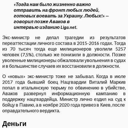
«Тогда нам было жизненно важно
отправить на фронт любых людей,
готовых воевать за Украину. Любых!» —
говорил позже Аваков в
интервью изданию Liga.net.
Экс-министр не делал трагедии из результатов
переаттестации личного состава в 2015-2016 годах. Тогда
из 70 тысяч тогда еще милиционеров уволили 5257
человек (7,5%), столько же понизили в должности. Позже
уволенные милиционеры обжаловали увольнения в судах
и в большинстве случаев их восстановили в должности.
О «новых» экс-министр тоже не забывал. Когда в июле
2017 года бывший боец Нацгвардии Виталий Маркив
попал в итальянскую тюрьму по обвинению в убийстве,
Аваков развернул информационную кампанию в
поддержку нацгвардейца. Министр лично ездил на суд к
бойцу в Павию, а в ноябре 2020 года привез в Киев, после
оправдательного вердикта.
Деньги