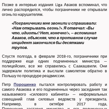
Позже в интервью издания Liga Аваков вспоминал, что
лично распорядился, чтобы пограничники не открывали
огонь по нарушителям.
«Пограничники мне звонили и спрашивали:
«Нам открывать огонь?». Я отвечал: «Вы
что, идиоты? Нет, конечно!», — вспоминал
Аваков, объясняя, что в противном случае
инцидент закончился бы десятками
трупов.
Спустя полгода, в феврале 2018-го, пограничники при
поддержке еще одних подчиненных министра —
полицейских, все же справились с Саакашвили. Они
задержали политика и выслали самолетом обратно в
Польшу по процедуре реадмиссии.
Петр
Порошенко
пытался контролировать работу и
самого Авакова и его подчиненных через заседания так
называемого «силового кабинета» — неформальных
совещаний глав силовых ведомств у президента.
Например, в октябре 2017 года,
Порошенко заставил министра и его подчиненных