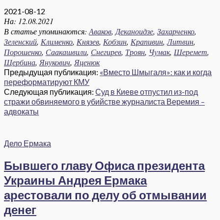
2021-08-12
На:
12.08.2021
В статье упоминаются:
Аваков
,
Деканоидзе
,
Захарченко
,
Зеленский
,
Клименко
,
Князев
,
Кобзин
,
Крапивин
,
Литвин
,
Порошенко
,
Саакашвили
,
Снегирев
,
Троян
,
Чумак
,
Шеремет
,
Щербина
,
Янукович
,
Яценюк
Предыдущая публикация:
«Вместо Шмыгаля»: как и когда
переформатируют КМУ
Следующая публикация:
Суд в Киеве отпустил из-под
стражи обвиняемого в убийстве журналиста Веремия –
адвокаты
Дело Ермака
Бывшего главу Офиса президента
Украины Андрея Ермака
арестовали по делу об отмывании
денег