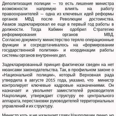
Деполитизация полиции — то есть лишение министра
возможности напрямую влиять на работу
правоохранителей — одна из ключевых идей реформы
органов МВД после Революции достоинства.
Аваков задекларировал ее еще в первый год работы в
должности. Тогда Кабмин одобрил Стратегию
реформирования органов МВД.
Согласно документу министерство теряло операционные
функции и сосредотачивалось на «формировании
государственной политики» и координации работы
системы органов внутренних дел.
Задекларированный принцип фактически сведен на нет
нюансами законодательства. Так, в профильном законе о
«Национальной полиции», который Верховная рада
утвердила в августе 2015 года, указано, что министр
контролирует ключевые кадровые назначениями. Он
назначает и увольняет заместителей руководителя
Нацполиции, утверждает структуру ее центрального
аппарата, перестановки руководителей территориальных
управлений и их структуру.
Министр хоть и не назначает главу Нацполиции лично, но