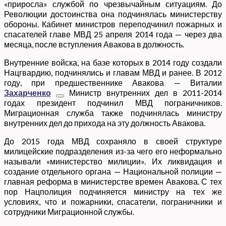
«приросла» службой по чрезвычайным ситуациям. До
Революции достоинства она подчинялась министерству
обороны. Кабинет министров переподчинил пожарных и
спасателей главе МВД 25 апреля 2014 года — через два
месяца, после вступления Авакова в должность.
Внутренние войска, на базе которых в 2014 году создали
Нацгвардию, подчинялись и главам МВД и ранее. В 2012
году, при предшественнике Авакова —
Виталии
Захарченко
Министр внутренних дел в 2011-2014
годах
президент подчинил МВД пограничников.
Миграционная служба также подчинялась министру
внутренних дел до прихода на эту должность Авакова.
До 2015 года МВД сохраняло в своей структуре
милицейские подразделения из-за чего его неформально
называли «министерство милиции». Их ликвидация и
создание отдельного органа — Национальной полиции —
главная реформа в министерстве времен Авакова. С тех
пор Нацполиция подчиняется министру на тех же
условиях, что и пожарники, спасатели, пограничники и
сотрудники Миграционной службы.