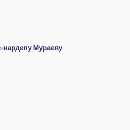
с-нардепу Мураеву