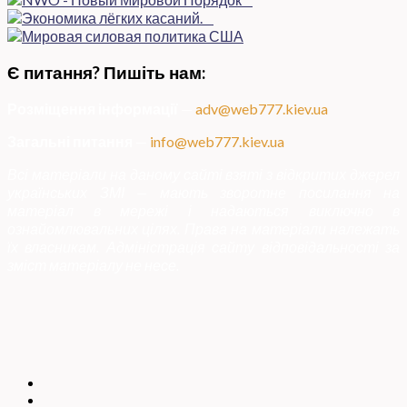
Є питання? Пишіть нам:
Розміщення інформації
—
adv@web777.kiev.ua
Загальні питання
—
info@web777.kiev.ua
Всі матеріали на даному сайті взяті з відкритих джерел
українських ЗМІ — мають зворотне посилання на
матеріал в мережі і надаються виключно в
ознайомлювальних цілях. Права на матеріали належать
їх власникам. Адміністрація сайту відповідальності за
зміст матеріалу не несе.