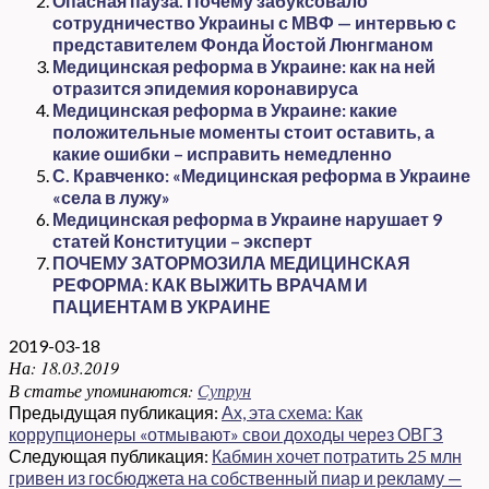
Опасная пауза. Почему забуксовало
сотрудничество Украины с МВФ — интервью с
представителем Фонда Йостой Люнгманом
Медицинская реформа в Украине: как на ней
отразится эпидемия коронавируса
Медицинская реформа в Украине: какие
положительные моменты стоит оставить, а
какие ошибки – исправить немедленно
С. Кравченко: «Медицинская реформа в Украине
«села в лужу»
Медицинская реформа в Украине нарушает 9
статей Конституции – эксперт
ПОЧЕМУ ЗАТОРМОЗИЛА МЕДИЦИНСКАЯ
РЕФОРМА: КАК ВЫЖИТЬ ВРАЧАМ И
ПАЦИЕНТАМ В УКРАИНЕ
2019-03-18
На:
18.03.2019
В статье упоминаются:
Супрун
Предыдущая публикация:
Ах, эта схема: Как
коррупционеры «отмывают» свои доходы через ОВГЗ
Следующая публикация:
Кабмин хочет потратить 25 млн
гривен из госбюджета на собственный пиар и рекламу —