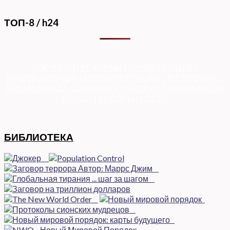
ТОП-8 / h24
КОРУПЦІЯ
|
РЕФОРМИ
|
ПРИВАТИЗАЦІЯ
|
НАЦІОНАЛІЗАЦІЯ
|
ЄВРОІНТЕГРАЦІЯ
|
СВІТ ПРО НАС
|
ПРЕМ’ЄЕРІАДА
|
ДУМКА ПОЛІТОЛОГА
|
СПРАВА ЧЕСТІ
|
ФЕМІДА
|
ВИБОРЫ
|
ДОСЬЄ
БИБЛИОТЕКА