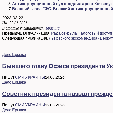
Антикоррупционный суд продлил арест Князеву с 
Бывший глава ГФС. Высший антикоррупционный с
2023-03-22
На:
22.03.2023
В статье упоминаются:
Брагина
Предыдущая публикация:
Рада открыла Налоговый доступ 
Следующая публикация:
Львовского экскомандира «Берку
Дело Ермака
Бывшего главу Офиса президента Ук
Пишут
СМИ УКРАИНЫ
14.05.2026
Дело Ермака
Советник президента назвал прежд
Пишут
СМИ УКРАИНЫ
12.05.2026
Дело Ермака