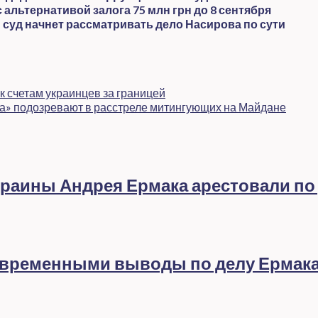
альтернативой залога 75 млн грн до 8 сентября
уд начнет рассматривать дело Насирова по сути
к счетам украинцев за границей
та» подозревают в расстреле митингующих на Майдане
раины Андрея Ермака арестовали по
евременными выводы по делу Ермак