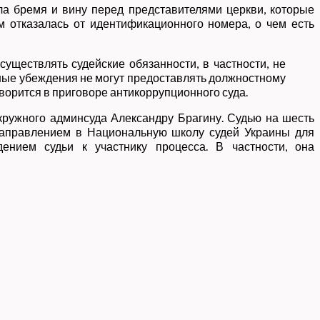
ла бремя и вину перед представителями церкви, которые
м отказалась от идентификационного номера, о чем есть
уществлять судейские обязанности, в частности, не
зные убеждения не могут предоставлять должностному
оворится в приговоре антикоррупционного суда.
окружного админсуда Александру Брагину. Судью на шесть
направлением в Национальную школу судей Украины для
нием судьи к участнику процесса. В частности, она