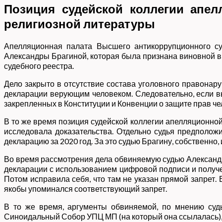
Позиция судейской коллегии апел
религиозной литературы
Апелляционная палата Высшего антикоррупционного су
Александры Брагиной, которая была признана виновной 
судебного реестра.
Дело закрыто в отсутствие состава уголовного правонар
декларации верующим человеком. Следовательно, если вы
закрепленных в Конституции и Конвенции о защите прав ч
В то же время позиция судейской коллегии апелляционной
исследовала доказательства. Отдельно судья предполож
декларацию за 2020 год. За это судью Брагину, собственно, 
Во время рассмотрения дела обвиняемую судью Александр
декларации с использованием цифровой подписи и получе
Потом исправила себя, что там не указан прямой запрет.
якобы упоминался соответствующий запрет.
В то же время, аргументы обвиняемой, по мнению судьи
Синоидальный Собор УПЦ МП (на который она ссылалась), 