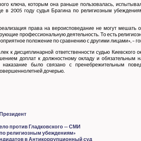
вого ключа, которым она раньше пользовалась, испытыва
ще в 2005 году судья Брагина по религиозным убеждения
еализация права на вероисповедание не могут мешать ос
ирующие профессиональную деятельность. То есть религио
агоприятное положение по сравнению с другими лицами», – г
влек к дисциплинарной ответственности судью Киевского 
ишением доплат к должностному окладу и обязательным 
 наказание было связано с пренебрежительным поведе
есовершеннолетней дочерью.
 Президент
дело против Гладковского — СМИ
 «по религиозным убеждениям»
ндидатов в Антикоррупционный суд