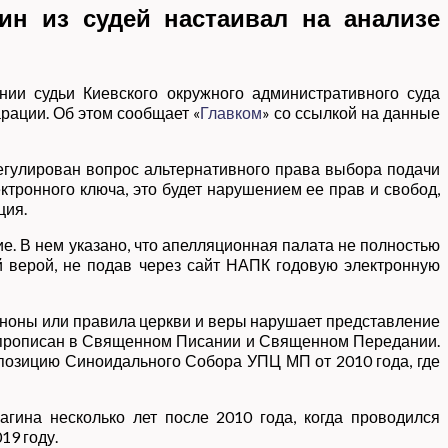
ин из судей настаивал на анализе
ии судьи Киевского окружного административного суда
рации. Об этом сообщает «
Главком
» со ссылкой на данные
регулирован вопрос альтернативного права выбора подачи
тронного ключа, это будет нарушением ее прав и свобод,
ция.
е. В нем указано, что апелляционная палата не полностью
й верой, не подав через сайт НАПК годовую электронную
аноны или правила церкви и веры нарушает представление
ет прописан в Священном Писании и Священном Передании.
и позицию Синоидального Собора УПЦ МП от 2010 года, где
агина несколько лет после 2010 года, когда проводился
19 году.