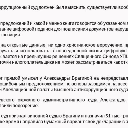
икоррупционный суд должен был выяснить, существует ли во
з предложений и какой именно книги говорится об указанном з
зование цифровой подписи для подписания документов нару
я позиция.
 на открытые данные: ни одно христианское вероучение
лучать и использовать в повседневной жизни цифровую
новывается на предыдущих решениях Священного Синода УП
точки налогоплательщика не может рассматриваться как отк
ует прямой умысел у Александры Брагиной на непредставл
ь ошибочным предположением, не основывающимся на всест
дьи Апелляционной палаты Высшего антикоррупционного суда
евского окружного административного суда Александр
явили подозрение.
уд признал виновной судью Брагину и назначил 51 тыс. гр
то же время направила бумажный вариант свои декларации в