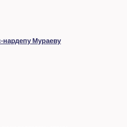
с-нардепу Мураеву