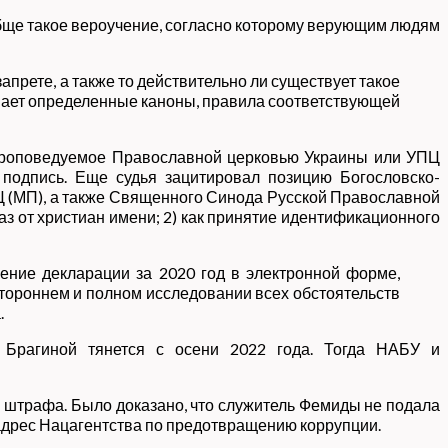
обще такое вероучение, согласно которому верующим людям
апрете, а также то действительно ли существует такое
шает определенные каноны, правила соответствующей
, проповедуемое Православной церковью Украины или УПЦ
 подпись. Еще судья зацитировал позицию Богословско-
Ц (МП), а также Священного Синода Русской Православной
аз от христиан имени; 2) как принятие идентификационного
ение декларации за 2020 год в электронной форме,
ороннем и полном исследовании всех обстоятельств
.
ы Брагиной тянется с осени 2022 года. Тогда НАБУ и
н штрафа. Было доказано, что служитель Фемиды не подала
 адрес Нацагентства по предотвращению коррупции.