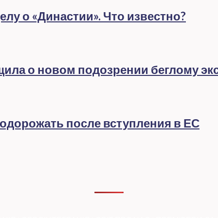
лу о «Династии». Что известно?
бщила о новом подозрении беглому эк
подорожать после вступления в ЕС