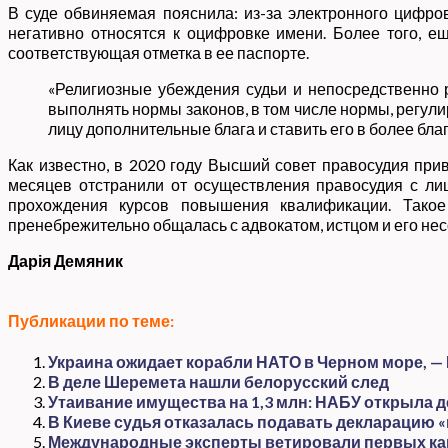
В суде обвиняемая пояснила: из-за электронного цифро
негативно относятся к оцифровке имени. Более того, е
соответствующая отметка в ее паспорте.
«Религиозные убеждения судьи и непосредственно р
выполнять нормы законов, в том числе нормы, регул
лицу дополнительные блага и ставить его в более бл
Как известно, в 2020 году Высший совет правосудия при
месяцев отстранили от осуществления правосудия с л
прохождения курсов повышения квалификации. Такое
пренебрежительно общалась с адвокатом, истцом и его н
Дарія Демяник
Публикации по теме:
Украина ожидает корабли НАТО в Черном море, —
В деле Шеремета нашли белорусский след
Утаивание имущества на 1,3 млн: НАБУ открыла 
В Киеве судья отказалась подавать декларацию
Международные эксперты ветировали первых ка