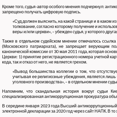
Кроме того, судья-автор особого мнения подчеркнул: ант
запрещено получать цифровую подпись.
«Суд должен выяснить, на какой странице и в каком и
толкование, согласно которому получение и исполь
веры и/или церкви», – убежден судья, у которого друга
Также в отдельном судейском мнении отмечалось ссылка
(Московского патриархата), не запрещает верующим по
канонической комиссии от 30 мая 2011 года, которая ос
Церкви: 1) принятие регистрационного номера учетной кар
кода, так и отказ от него, не является грехом.
«Вывод большинства коллегии о том, что отсутств
учитывая ее религиозные убеждения, является лиш
уголовного производства», – в отдельном мнении су
Напомним, что скандальная история вокруг судьи Ки
специализированная антикоррупционная прокуратура объ
В середине января 2023 года Высший антикоррупционный с
электронной декларации за 2020 год через сайт НАПК. В 