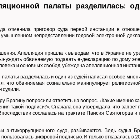
ляционной палаты разделилась: од
да отменила приговор суда первой инстанции в отношен
в умышленном непредставлении годовой электронной декла
ушения. Апелляция пришла к выводам, что в Украине не у
нуждать обвиняемую подавать е-декларацию по дому элек
еловека и основных свобод, убеждена апелляционная инстан
 палаты разделилась и один из судей написал особое мнени
ил, что обвиняемая сознательно манипулирует религиозно
и судили.
у Брагину попросили ответить на вопрос: «Какие именно к
ния такой подписи?». Сначала она утверждала, что запр
 Впоследствии сослалась на трактате Паисия Святогорца 
 антикоррупционного суда, разбиваются. Ведь судья Бр
пользовалась цифровой подписью. И только отказалась в 20