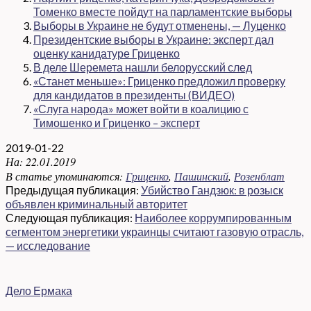
Томенко вместе пойдут на парламентские выборы
Выборы в Украине не будут отменены, — Луценко
Президентские выборы в Украине: эксперт дал
оценку канидатуре Гриценко
В деле Шеремета нашли белорусский след
«Станет меньше»: Гриценко предложил проверку
для кандидатов в президенты (ВИДЕО)
«Слуга народа» может войти в коалицию с
Тимошенко и Гриценко – эксперт
2019-01-22
На:
22.01.2019
В статье упоминаются:
Гриценко
,
Пашинский
,
Розенблат
Предыдущая публикация:
Убийство Гандзюк: в розыск
объявлен криминальный авторитет
Следующая публикация:
Наиболее коррумпированным
сегментом энергетики украинцы считают газовую отрасль,
— исследование
Дело Ермака