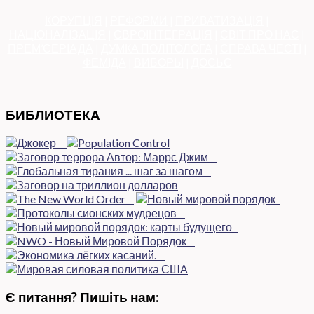
КОРУПЦІЯ
|
РЕФОРМИ
|
ПРИВАТИЗАЦІЯ
|
НАЦІОНАЛІЗАЦІЯ
|
ЄВРОІНТЕГРАЦІЯ
|
СВІТ ПРО НАС
|
ПРЕМ’ЄЕРІАДА
|
ДУМКА ПОЛІТОЛОГА
|
СПРАВА ЧЕСТІ
|
ФЕМІДА
|
ВИБОРЫ
|
ДОСЬЄ
БИБЛИОТЕКА
Є питання? Пишіть нам: