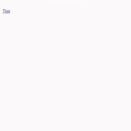
права захищені
Top