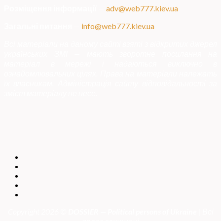
Розміщення інформації
—
adv@web777.kiev.ua
Загальні питання
—
info@web777.kiev.ua
Всі матеріали на даному сайті взяті з відкритих джерел
українських ЗМІ — мають зворотне посилання на
матеріал в мережі і надаються виключно в
ознайомлювальних цілях. Права на матеріали належать
їх власникам. Адміністрація сайту відповідальності за
зміст матеріалу не несе.
Copyright 2026 ©
DOSSIER — Political persons of Ukrain
e
| Всі