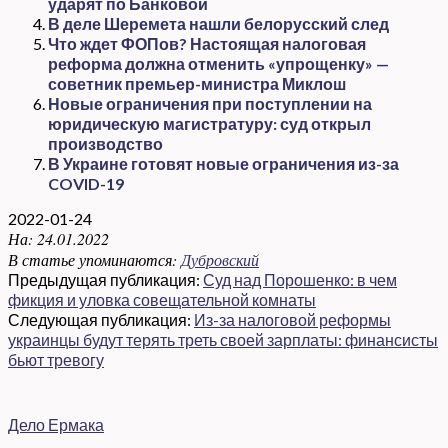
ударят по Банковой
В деле Шеремета нашли белорусский след
Что ждет ФОПов? Настоящая налоговая
реформа должна отменить «упрощенку» —
советник премьер-министра Миклош
Новые ограничения при поступлении на
юридическую магистратуру: суд открыл
производство
В Украине готовят новые ограничения из-за
COVID-19
2022-01-24
На:
24.01.2022
В статье упоминаются:
Дубровский
Предыдущая публикация:
Суд над Порошенко: в чем
фикция и уловка совещательной комнаты
Следующая публикация:
Из-за налоговой реформы
украинцы будут терять треть своей зарплаты: финансисты
бьют тревогу
Дело Ермака