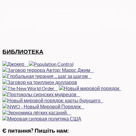
КОРУПЦІЯ
|
РЕФОРМИ
|
ПРИВАТИЗАЦІЯ
|
НАЦІОНАЛІЗАЦІЯ
|
ЄВРОІНТЕГРАЦІЯ
|
СВІТ ПРО НАС
|
ПРЕМ’ЄЕРІАДА
|
ДУМКА ПОЛІТОЛОГА
|
СПРАВА ЧЕСТІ
|
ФЕМІДА
|
ВИБОРЫ
|
ДОСЬЄ
БИБЛИОТЕКА
Є питання? Пишіть нам: