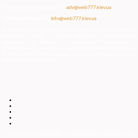
Розміщення інформації
—
adv@web777.kiev.ua
Загальні питання
—
info@web777.kiev.ua
Всі матеріали на даному сайті взяті з відкритих джерел
українських ЗМІ — мають зворотне посилання на
матеріал в мережі і надаються виключно в
ознайомлювальних цілях. Права на матеріали належать
їх власникам. Адміністрація сайту відповідальності за
зміст матеріалу не несе.
Copyright 2026 ©
DOSSIER — Political persons of Ukrain
e
| Всі