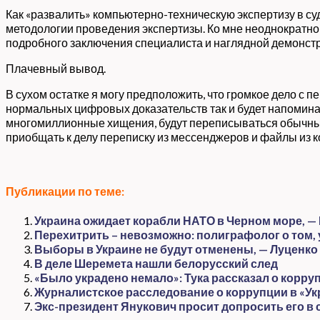
Как «развалить» компьютерно-техническую экспертизу в суд
методологии проведения экспертизы. Ко мне неоднократно
подробного заключения специалиста и наглядной демонстра
Плачевный вывод.
В сухом остатке я могу предположить, что громкое дело с 
нормальных цифровых доказательств так и будет напоминать
многомиллионные хищения, будут переписываться обычными
приобщать к делу переписку из мессенджеров и файлы из к
Публикации по теме:
Украина ожидает корабли НАТО в Черном море, —
Перехитрить – невозможно: полиграфолог о том,
Выборы в Украине не будут отменены, — Луценко
В деле Шеремета нашли белорусский след
«Было украдено немало»: Тука рассказал о корр
Журналистское расследование о коррупции в «У
Экс-президент Янукович просит допросить его в 