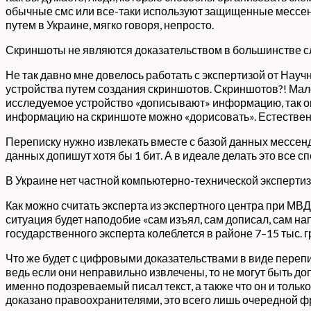
обычные смс или все-таки используют защищенные мессендж
путем в Украине, мягко говоря, непросто.
Скриншоты не являются доказательством в большинстве с
Не так давно мне довелось работать с экспертизой от Нау
устройства путем создания скриншотов. Скриншотов?! Мало
исследуемое устройство «дописывают» информацию, так он
информацию на скриншоте можно «дорисовать». Естественно,
Переписку нужно извлекать вместе с базой данных мессенд
данных допишут хотя бы 1 бит. А в идеале делать это все 
В Украине нет частной компьютерно-технической экспертиз
Как можно считать эксперта из экспертного центра при МВ
ситуация будет наподобие «сам изъял, сам дописал, сам н
государственного эксперта колеблется в районе 7–15 тыс. г
Что же будет с цифровыми доказательствами в виде перепи
ведь если они неправильно извлечены, то не могут быть д
именно подозреваемый писал текст, а также что он и только
доказано правоохранителями, это всего лишь очередной фр