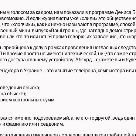
ным голосом за кадром, нам показали в программе Дениса Би
 невозможно. И если журналисты уже «слили» это общественнос
 что «хлопчики», как их нежно называют в программе, спокойн
венный мини-выпуск «Ваші гроші», где наглядно демонстриру
вен ли кто-то или нет. Я прямо говорю: их заявление, что «н
ь приобщена к делу в рамках проведения негласных следств
 и прочие просто не имеют ни технической, ни (что самое 
го доступа к вашему устройству. Абсурд – скажете вы и буд
енджера в Украине – это изъятие телефона, компьютера или
роведении обыска;
на обыске);
анием контрольных сумм;
ывался именно подозреваемый, а не кто-то другой, ведь один
я и фамилию или псевдоним.
му по хищению миллионов долларов, ввезти контрабандой то