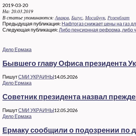
2019-03-20
На:
20.03.2019
В статье упоминаются:
Аваков
,
Бигус
,
Мосийчук
,
Розенблат
Предыдущая публикация:
Нафтогаз снижает цены на газ д
Следующая публикация:
Либо пенсионная реформа, либо ч
Дело Ермака
Бывшего главу Офиса президента Ук
Пишут
СМИ УКРАИНЫ
14.05.2026
Дело Ермака
Советник президента назвал прежд
Пишут
СМИ УКРАИНЫ
12.05.2026
Дело Ермака
Ермаку сообщили о подозрении по де