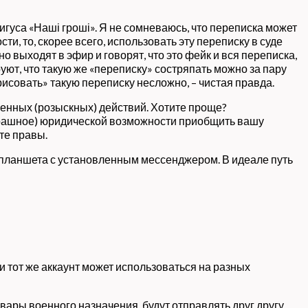
гуса «Наші гроші». Я не сомневаюсь, что переписка может
ти, то, скорее всего, использовать эту переписку в суде
о выходят в эфир и говорят, что это фейк и вся переписка,
ют, что такую же «переписку» состряпать можно за пару
арисовать» такую переписку несложно, – чистая правда.
енных (розыскных) действий. Хотите проще?
страшное) юридической возможности приобщить вашу
ете правы.
 планшета с установленным мессенджером. В идеале путь
 и тот же аккаунт может использоваться на разных
вары военного назначения, будут отправлять друг другу