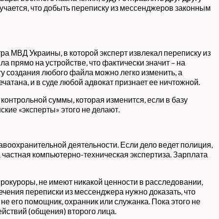
лучается, что добыть переписку из мессенджеров законным
ра МВД Украины, в которой эксперт извлекал переписку из
а прямо на устройстве, что фактически значит – на
у создания любого файла можно легко изменить, а
чатана, и в суде любой адвокат признает ее ничтожной.
контрольной суммы, которая изменится, если в базу
ские «эксперты» этого не делают.
авоохранительной деятельности. Если дело ведет полиция,
а частная компьютерно-техническая экспертиза. Зарплата
рокуроры, не имеют никакой ценности в расследовании,
ечения переписки из мессенджера нужно доказать, что
а не его помощник, охранник или служанка. Пока этого не
йствий (общения) второго лица.