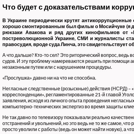
Что будет с доказательствами корр
В Украине периодически крутят антикоррупционные
хорошо смонтированным был фильм о Мосийчуке (я ду
рюкзаки Авакова и ряд других кинофильмов от «Г
постреволюционной Украине, СМИ и журналисты стал
правосудия, вроде суда Линча, это свидетельствует 
А что дальше? Кто-то сел? Это риторический вопрос, ведь в
судов. И эту проблему намереваются решить при помощи ан
незаконным путем или с нарушением процедуры.
«Прослушка» давно ни на что не способна.
Негласные следственные (розыскные) действия (НСРД) – «
корреспонденции», регламентированные 21-й главой Уголов
заявления, исходя из личного опыта проведения негласных
компьютерно-технических экспертиз во время защиты клие
Не так давно по телевизору показывали реально качествен
отстранений и увольнений, но это ведь не то же самое, что
просто уволили с работы (ведь он может найти новую), а 