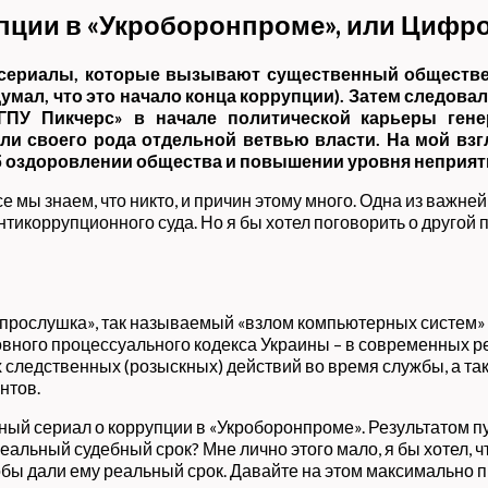
упции в «Укроборонпроме», или Цифр
 сериалы, которые вызывают существенный обществ
мал, что это начало конца коррупции). Затем следова
ПУ Пикчерс» в начале политической карьеры гене
и своего рода отдельной ветвью власти. На мой взг
об оздоровлении общества и повышении уровня неприят
се мы знаем, что никто, и причин этому много. Одна из важне
тикоррупционного суда. Но я бы хотел поговорить о другой 
прослушка», так называемый «взлом компьютерных систем» 
ного процессуального кодекса Украины – в современных реа
 следственных (розыскных) действий во время службы, а та
нтов.
ный сериал о коррупции в «Укроборонпроме». Результатом п
 реальный судебный срок? Мне лично этого мало, я бы хотел, 
чтобы дали ему реальный срок. Давайте на этом максимальн