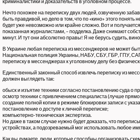
криминалистики и доказательств в уголовном процессе.
Нечто похожее на переписку двух людей, озвученную забав
быть правдивой, но дело в том, что по «кино» этого понять
будет уже невозможно или крайне сложно. Вот и получается,
показанная журналистами, – подделка. Даже снимают собст
минут. И тут они абсолютно правы! Я не берусь судить, вино
В Украине любая переписка из мессенджеров не может быт
Национальная полиция Украины, НАБУ, СБУ, ГБР, ГПУ, САП
переписку в мессенджерах к уголовному делу без физическо
Единственный законный способ извлечь переписку из месс
должен выглядеть так:
обыск и изъятие техники согласно постановлению суда о п
осмотр техники с привлечением специалиста (лучше прямо 
создание полной копии в режиме блокировки записи с указ
постановление о доступе к личной переписке;
компьютерно-техническая экспертиза.
Но даже в таком случае нужно будет доказать, что перепис
устройствах, а подозреваемый мог использовать любое им
Как вы думаете, люди, которые способны организовать схе