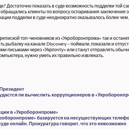
е? Достаточно показать в суде возможность подделки той са
 обращались клиенты по вопросу оспаривания заключения э
ции подделки в суде неоднократно оказывалось более чем д
перепиской топ-чиновников из «Укроборонпрома» так и остан
 рыбалку на канале Discovery – поймали, показали и отпусти
 письмами через «Укрпочту» или станут отправлять обычны
омпьютера, нужно уметь их правильно извлекать.
 Президент
 удастся ли вычислить коррупционеров в «Укроборонп
упции в «Укроборонпроме»
кроборонпроме» базируется на несуществующих телефо
суде онлайн. Прокуратура говорит, что это невозможно