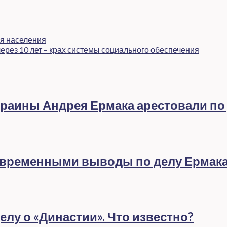
ля населения
ерез 10 лет – крах системы социального обеспечения
раины Андрея Ермака арестовали по
евременными выводы по делу Ермак
лу о «Династии». Что известно?