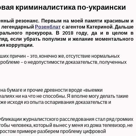
овая криминалистика по-украински
енный резонанс. Первым на моей памяти красивым и
л легендарный
Розенблат
с агентом Катериной. Дальше
рального прокурора. В 2018 году, да и в целом в
ляд, если убрать популизм и желание моментального
ия коррупции.
йших причин – это, конечно же, отсутствие нормальных
проблеме – о недопустимости доказательств, полученных
на бумаге и прочие древности вроде «выемки
лиях ни на что не способны. Я вполне могу делать такие
кже исходя из опыта оспаривания доказательств и
убликации журналистского расследования стал ряд громких
чтобы человека, который вынес у меня из дома телевизор, не
о простом примере разберем проблему цифровой