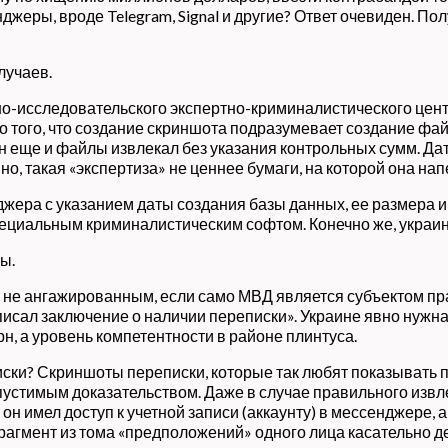
еры, вроде Telegram, Signal и другие? Ответ очевиден. По
лучаев.
чно-исследовательского экспертно-криминалистического цент
 того, что создание скриншота подразумевает создание файл
 еще и файлы извлекал без указания контрольных сумм. Дат
 такая «экспертиза» не ценнее бумаги, на которой она напе
жера с указанием даты создания базы данных, ее размера и 
специальным криминалистическим софтом. Конечно же, украин
ы.
Д не ангажированным, если само МВД является субъектом пр
аписал заключение о наличии переписки». Украине явно нужн
рн, а уровень компетентности в районе плинтуса.
ски? Скриншоты переписки, которые так любят показывать п
опустимым доказательством. Даже в случае правильного извл
 он имел доступ к учетной записи (аккаунту) в мессенджере, 
агмент из тома «предположений» одного лица касательно де