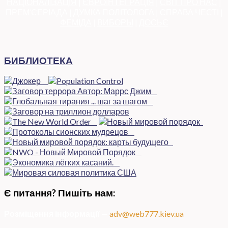
НАЦІОНАЛІЗАЦІЯ
|
ЄВРОІНТЕГРАЦІЯ
|
СВІТ ПРО НАС
|
ПРЕМ’ЄЕРІАДА
|
ДУМКА ПОЛІТОЛОГА
|
СПРАВА ЧЕСТІ
|
ФЕМІДА
|
ВИБОРЫ
|
ДОСЬЄ
БИБЛИОТЕКА
Є питання? Пишіть нам:
Розміщення інформації
—
adv@web777.kiev.ua