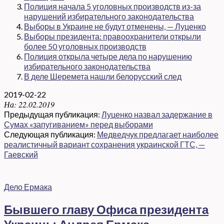
Полиция начала 5 уголовных производств из-за
нарушений избирательного законодательства
Выборы в Украине не будут отменены, — Луценко
Выборы президента: правоохранители открыли
более 50 уголовных производств
Полиция открыла четыре дела по нарушению
избирательного законодательства
В деле Шеремета нашли белорусский след
2019-02-22
На:
22.02.2019
Предыдущая публикация:
Луценко назвал задержание в
Сумах «запугиванием» перед выборами
Следующая публикация:
Медведчук предлагает наиболее
реалистичный вариант сохранения украинской ГТС, —
Гаевский
Дело Ермака
Бывшего главу Офиса президента