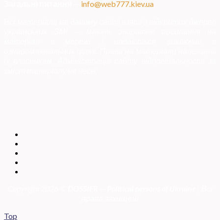
Загальні питання
—
info@web777.kiev.ua
Всі матеріали на даному сайті взяті з відкритих джерел
українських ЗМІ — мають зворотне посилання на
матеріал в мережі і надаються виключно в
ознайомлювальних цілях. Права на матеріали належать
їх власникам. Адміністрація сайту відповідальності за
зміст матеріалу не несе.
Copyright 2026 ©
DOSSIER — Political persons of Ukrain
e
| Всі
права захищені
Top