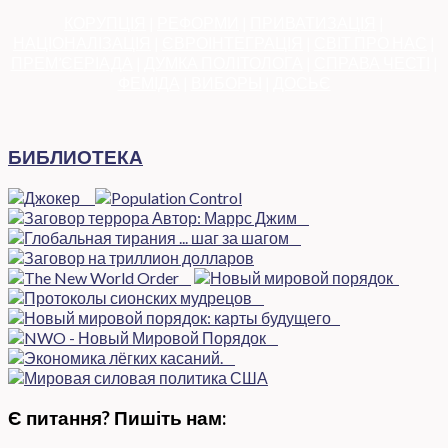
КОРУПЦІЯ
|
РЕФОРМИ
|
ПРИВАТИЗАЦІЯ
|
НАЦІОНАЛІЗАЦІЯ
|
ЄВРОІНТЕГРАЦІЯ
|
СВІТ ПРО НАС
|
ПРЕМ’ЄЕРІАДА
|
ДУМКА ПОЛІТОЛОГА
|
СПРАВА ЧЕСТІ
|
ФЕМІДА
|
ВИБОРЫ
|
ДОСЬЄ
БИБЛИОТЕКА
Є питання? Пишіть нам: