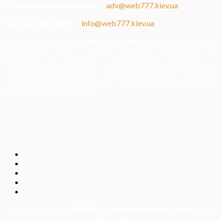
Розміщення інформації
—
adv@web777.kiev.ua
Загальні питання
—
info@web777.kiev.ua
Всі матеріали на даному сайті взяті з відкритих джерел
українських ЗМІ — мають зворотне посилання на
матеріал в мережі і надаються виключно в
ознайомлювальних цілях. Права на матеріали належать
їх власникам. Адміністрація сайту відповідальності за
зміст матеріалу не несе.
Copyright 2026 ©
DOSSIER — Political persons of Ukrain
e
| Всі
права захищені