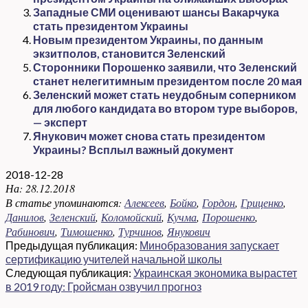
Западные СМИ оценивают шансы Вакарчука
стать президентом Украины
Новым президентом Украины, по данным
экзитполов, становится Зеленский
Сторонники Порошенко заявили, что Зеленский
станет нелегитимным президентом после 20 мая
Зеленский может стать неудобным соперником
для любого кандидата во втором туре выборов,
— эксперт
Янукович может снова стать президентом
Украины? Всплыл важный документ
2018-12-28
На:
28.12.2018
В статье упоминаются:
Алексеев
,
Бойко
,
Гордон
,
Гриценко
,
Данилов
,
Зеленский
,
Коломойский
,
Кучма
,
Порошенко
,
Рабинович
,
Тимошенко
,
Турчинов
,
Янукович
Предыдущая публикация:
Минобразования запускает
сертификацию учителей начальной школы
Следующая публикация:
Украинская экономика вырастет
в 2019 году: Гройсман озвучил прогноз