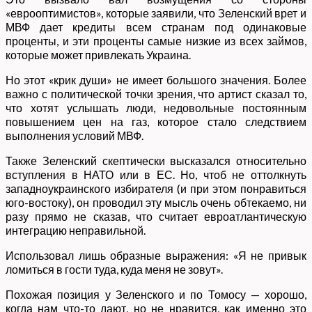
«еврооптимистов», которые заявили, что Зеленский врет и
МВФ дает кредиты всем странам под одинаковые
проценты, и эти проценты самые низкие из всех займов,
которые может привлекать Украина.
Но этот «крик души» не имеет большого значения. Более
важно с политической точки зрения, что артист сказал то,
что хотят услышать люди, недовольные постоянным
повышением цен на газ, которое стало следствием
выполнения условий МВФ.
Также Зеленский скептически высказался относительно
вступления в НАТО или в ЕС. Но, чтоб не оттолкнуть
западноукраинского избирателя (и при этом понравиться
юго-востоку), он проводил эту мысль очень обтекаемо, ни
разу прямо не сказав, что считает евроатлантическую
интеграцию неправильной.
Использовал лишь образные выражения: «Я не привык
ломиться в гости туда, куда меня не зовут».
Похожая позиция у Зеленского и по Томосу — хорошо,
когда нам что-то дают, но не нравится, как именно это