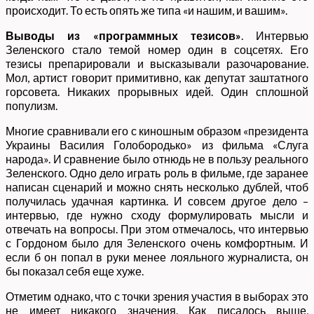
происходит. То есть опять же типа «и нашим, и вашим».
Выводы из «программных тезисов»
. Интервью
Зеленского стало темой номер один в соцсетях. Его
тезисы препарировали и высказывали разочарование.
Мол, артист говорит примитивно, как депутат заштатного
горсовета. Никаких прорывных идей. Один сплошной
популизм.
Многие сравнивали его с киношным образом «президента
Украины Василия Голобородько» из фильма «Слуга
народа». И сравнение было отнюдь не в пользу реального
Зеленского. Одно дело играть роль в фильме, где заранее
написан сценарий и можно снять несколько дублей, чтоб
получилась удачная картинка. И совсем другое дело –
интервью, где нужно сходу формулировать мысли и
отвечать на вопросы. При этом отмечалось, что интервью
с Гордоном было для Зеленского очень комфортным. И
если б он попал в руки менее лояльного журналиста, он
бы показал себя еще хуже.
Отметим однако, что с точки зрения участия в выборах это
не имеет никакого значения. Как писалось выше,