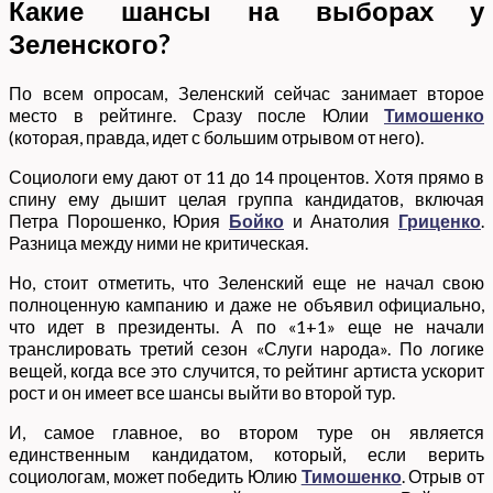
Какие шансы на выборах у
Зеленского?
По всем опросам, Зеленский сейчас занимает второе
место в рейтинге. Сразу после Юлии
Тимошенко
(которая, правда, идет с большим отрывом от него).
Социологи ему дают от 11 до 14 процентов. Хотя прямо в
спину ему дышит целая группа кандидатов, включая
Петра Порошенко, Юрия
Бойко
и Анатолия
Гриценко
.
Разница между ними не критическая.
Но, стоит отметить, что Зеленский еще не начал свою
полноценную кампанию и даже не объявил официально,
что идет в президенты. А по «1+1» еще не начали
транслировать третий сезон «Слуги народа». По логике
вещей, когда все это случится, то рейтинг артиста ускорит
рост и он имеет все шансы выйти во второй тур.
И, самое главное, во втором туре он является
единственным кандидатом, который, если верить
социологам, может победить Юлию
Тимошенко
. Отрыв от