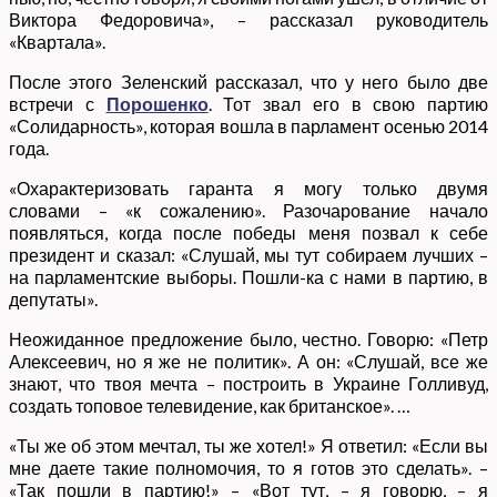
Виктора Федоровича», – рассказал руководитель
«Квартала».
После этого Зеленский рассказал, что у него было две
встречи с
Порошенко
. Тот звал его в свою партию
«Солидарность», которая вошла в парламент осенью 2014
года.
«Охарактеризовать гаранта я могу только двумя
словами – «к сожалению». Разочарование начало
появляться, когда после победы меня позвал к себе
президент и сказал: «Слушай, мы тут собираем лучших –
на парламентские выборы. Пошли-ка с нами в партию, в
депутаты».
Неожиданное предложение было, честно. Говорю: «Петр
Алексеевич, но я же не политик». А он: «Слушай, все же
знают, что твоя мечта – построить в Украине Голливуд,
создать топовое телевидение, как британское». …
«Ты же об этом мечтал, ты же хотел!» Я ответил: «Если вы
мне даете такие полномочия, то я готов это сделать». –
«Так пошли в партию!» – «Вот тут, – я говорю, – я