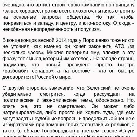
очевидно, что артист строит свою кампанию по принципу
«за все хорошее, против всего плохого», пытаясь ответить
на основные запросы общества. Но так, чтобы
понравиться и западу, и центру, и юго-востоку. Отсюда –
неизбежная неопределенность и популизм.
В конце концов весной 2014 года у Порошенко тоже никто
не уточнял, как именно он хочет закончить АТО «за
несколько часов». Многие поверили ему, вложив в эту
фразу тот смысл, который им хотелось. На западе страны
подумали, что новый президент просто быстро
«разбомбит сепаров», а на востоке – что он быстро
договорится с Россией о мире.
С другой стороны, замечание, что Зеленский не очень
убедительно смотрится, когда рассуждает на
политические и экономические темы, обосновано. Но,
опять же, это не смертельно. Он может либо
натренироваться, либо просто не ходить туда, где ему
могут задать неудобные вопросы и продолжить общение с
избирателями при помощи своих талантливых роликов, а
также (в образе Голобородько) в третьем сезоне «Слуги
народа». Его покажут как раз в марте. Накануне выборов.