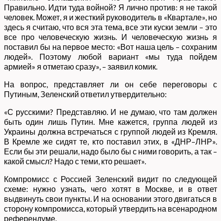
Правильно. Идти туда войной? Я лично против: я не такой
человек. Может, я и жесткий руководитель в «Квартале», но
здесь я считаю, что вся эта тема, все эти куски земли – это
все про человеческую жизнь. И человеческую жизнь я
поставил бы на первое место: «Вот наша цель – сохраним
людей». Поэтому любой вариант «мы туда пойдем
армией» я отметаю сразу», – заявил комик.
На вопрос, представляет ли он себе переговоры с
Путиным, Зеленский ответил утвердительно:
«С русскими? Представляю. И не думаю, что там должен
быть один лишь Путин. Мне кажется, группа людей из
Украины должна встречаться с группой людей из Кремля.
В Кремле же сидят те, кто поставил этих, в «ДНР–ЛНР».
Если бы эти решали, надо было бы с ними говорить, а так –
какой смысл? Надо с теми, кто решает».
Компромисс с Россией Зеленский видит по следующей
схеме: нужно узнать, чего хотят в Москве, и в ответ
выдвинуть свои пункты. И на основании этого двигаться в
сторону компромисса, который утвердить на всенародном
референдуме.