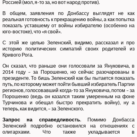
Россией (мол, я-то за, но вот народ против).
В общем, заявления по Донбассу выглядят не как
реальная готовность к прекращению войны, а как попытка
показать уставшему от войны избирателю (особенно на
юго-востоке), что «я свой».
С этой же целью Зеленский, видимо, рассказал и про
историю политических симпатий своих родителей из
Кривого Рога.
Он сказал, что раньше они голосовали за Януковича, в
2014 году – за Порошенко, но сейчас разочарованы в
президенте. То бишь Зеленский как бы пытается показать
путь, по которому может пойти бывший избиратель Партии
регионов, голосовавший когда-то за Януковича, потом – за
Порошенко (ведь он казался таким умеренным на фоне
Турчинова и обещал быстро прекратить войну), ну а
теперь, как видится, – за Зеленского.
Запрос на справедливость
. Помимо Донбасса
Зеленский подробно остановился на отношениях с
олигархами. Что также укладывается в