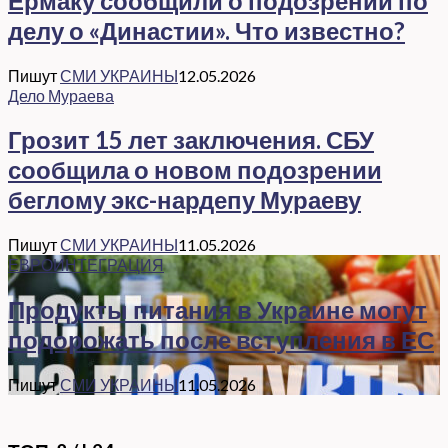
Ермаку сообщили о подозрении по
делу о «Династии». Что известно?
Пишут
СМИ УКРАИНЫ
12.05.2026
Дело Мураева
Грозит 15 лет заключения. СБУ
сообщила о новом подозрении
беглому экс-нардепу Мураеву
Пишут
СМИ УКРАИНЫ
11.05.2026
ЕВРОИНТЕГРАЦИЯ
Продукты питания в Украине могут
подорожать после вступления в ЕС
Пишут
СМИ УКРАИНЫ
11.05.2026