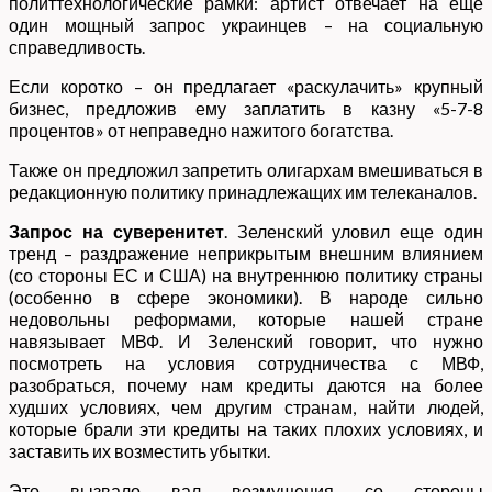
политтехнологические рамки: артист отвечает на еще
один мощный запрос украинцев – на социальную
справедливость.
Если коротко – он предлагает «раскулачить» крупный
бизнес, предложив ему заплатить в казну «5-7-8
процентов» от неправедно нажитого богатства.
Также он предложил запретить олигархам вмешиваться в
редакционную политику принадлежащих им телеканалов.
Запрос на суверенитет
. Зеленский уловил еще один
тренд – раздражение неприкрытым внешним влиянием
(со стороны ЕС и США) на внутреннюю политику страны
(особенно в сфере экономики). В народе сильно
недовольны реформами, которые нашей стране
навязывает МВФ. И Зеленский говорит, что нужно
посмотреть на условия сотрудничества с МВФ,
разобраться, почему нам кредиты даются на более
худших условиях, чем другим странам, найти людей,
которые брали эти кредиты на таких плохих условиях, и
заставить их возместить убытки.
Это вызвало вал возмущения со стороны