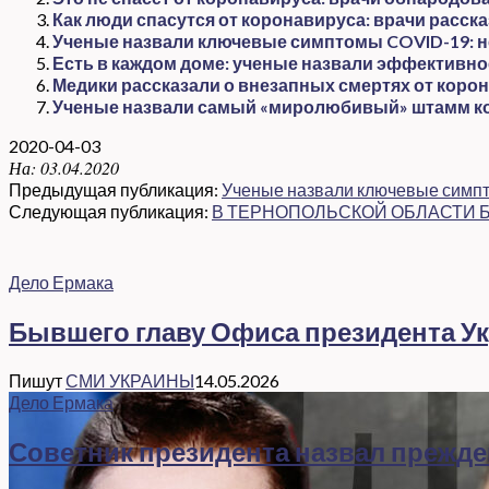
Как люди спасутся от коронавируса: врачи расск
Ученые назвали ключевые симптомы COVID-19: н
Есть в каждом доме: ученые назвали эффективн
Медики рассказали о внезапных смертях от корон
Ученые назвали самый «миролюбивый» штамм к
2020-04-03
На:
03.04.2020
Предыдущая публикация:
Ученые назвали ключевые симпт
Следующая публикация:
В ТЕРНОПОЛЬСКОЙ ОБЛАСТИ Б
Дело Ермака
Бывшего главу Офиса президента Ук
Пишут
СМИ УКРАИНЫ
14.05.2026
Дело Ермака
Советник президента назвал прежд