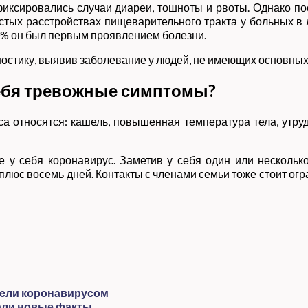
иксировались случаи диареи, тошноты и рвоты. Однако п
астых расстройствах пищеварительного тракта у больных в
20% он был первым проявлением болезни.
ностику, выявив заболевание у людей, не имеющих основных
себя тревожные симптомы?
а относятся: кашель, повышенная температура тела, утру
те у себя коронавирус. Заметив у себя один или несколь
люс восемь дней. Контакты с членами семьи тоже стоит огр
олели коронавирусом
вали новые факты