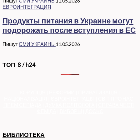
Пишут
СМИ УКРАИНЫ
11.05.2026
ЕВРОИНТЕГРАЦИЯ
Продукты питания в Украине могут
подорожать после вступления в ЕС
Пишут
СМИ УКРАИНЫ
11.05.2026
ТОП-8 / h24
КОРУПЦІЯ
|
РЕФОРМИ
|
ПРИВАТИЗАЦІЯ
|
НАЦІОНАЛІЗАЦІЯ
|
ЄВРОІНТЕГРАЦІЯ
|
СВІТ ПРО НАС
|
ПРЕМ’ЄЕРІАДА
|
ДУМКА ПОЛІТОЛОГА
|
СПРАВА ЧЕСТІ
|
ФЕМІДА
|
ВИБОРЫ
|
ДОСЬЄ
БИБЛИОТЕКА