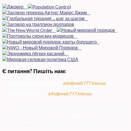
Є питання? Пишіть нам:
Розміщення інформації
—
adv@web777.kiev.ua
Загальні питання
—
info@web777.kiev.ua
Всі матеріали на даному сайті взяті з відкритих джерел
українських ЗМІ — мають зворотне посилання на
матеріал в мережі і надаються виключно в
ознайомлювальних цілях. Права на матеріали належать
їх власникам. Адміністрація сайту відповідальності за