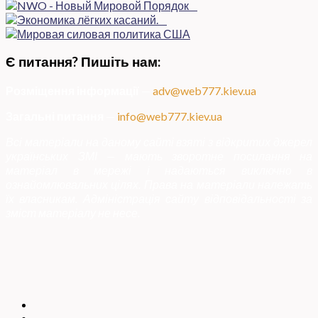
Є питання? Пишіть нам:
Розміщення інформації
—
adv@web777.kiev.ua
Загальні питання
—
info@web777.kiev.ua
Всі матеріали на даному сайті взяті з відкритих джерел
українських ЗМІ — мають зворотне посилання на
матеріал в мережі і надаються виключно в
ознайомлювальних цілях. Права на матеріали належать
їх власникам. Адміністрація сайту відповідальності за
зміст матеріалу не несе.