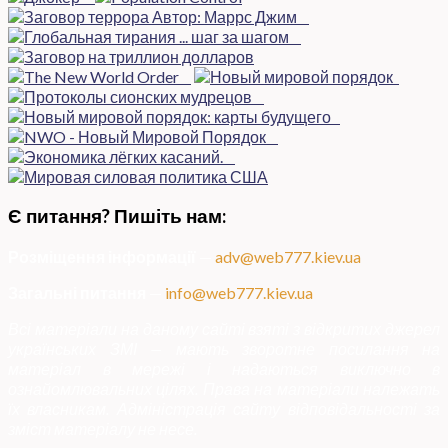
Є питання? Пишіть нам:
Розміщення інформації
—
adv@web777.kiev.ua
Загальні питання
—
info@web777.kiev.ua
Всі матеріали на даному сайті взяті з відкритих джерел
українських ЗМІ — мають зворотне посилання на
матеріал в мережі і надаються виключно в
ознайомлювальних цілях. Права на матеріали належать
їх власникам. Адміністрація сайту відповідальності за
зміст матеріалу не несе.