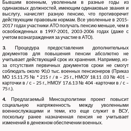
Бывшим военным, уволенным в разные годы из
одинаковых должностей, имеющим одинаковые звания и
выслугу, начислят разную пенсию, что противоречит
действующим правовым нормам. Все уволенные в 2015-
2017 годах участники АТО получать пенсию меньше, чем в
освобожденных в 1997-2001, 2003-2006 годах (даже с
учетом вознаграждения за участие в АТО).
3.
Процедура предоставления дополнительных
документов для повышения пенсии абсолютно не
учитывает действующий срок их хранения. Например, из-
за отсутствия первичных документов сроки не смогут
соблюдать около 90,0 тыс. военных пенсионеров (Приказ
МО 15.11.75 № * 215 г / в – 25 г., НМОУ 18.11 .03 № 401 –
карточки в / с – 25 г., НМОУ 17.6.13 № 404 -карточки в / с –
75 г.).
4.
Предлагаемый Минсоцполитики проект повысит
социальную напряженность между уволенными
военнослужащими и теми, кто еще служит в ВСУ,
поскольку ранее назначенная пенсия не учитывает
изменений в денежном обеспечении военных.