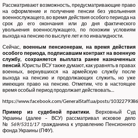
Рассматривают возможность, предусматривающие право
на оформление и получение пенсии без увольнения
военнослужащего, во время действия особого периода на
срок до его окончания или до дня фактического
увольнения военнослужащего, по похожим условиям
выхода на пенсию по выслуге лет и по инвалидности.
Сейчас,
военным пенсионерам, на время действия
особого периода, подписавшим контракт на военную
службу, сохраняется выплата ранее назначенных
пенсий
. Юристы ВСУ также думают, как уравнять в правах
военных, вернувшихся на армейскую службу после
выхода на пенсию и продолжающих служить, но уже
имеющих право на пенсию. Отметим, что в настоящее
время особый период продолжает действовать…
https://www.facebook.com/GeneralStaff.ua/posts/103227938
Пример из судебной практики.
Верховный Суд
Украины (далее – ВСУ) рассматривал исковое дело
№
569/5311/17
гражданина к управлению Пенсионного
фонда Украины (ПФУ).