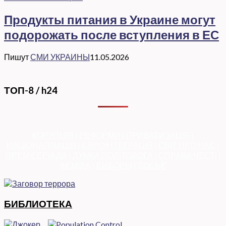
Продукты питания в Украине могут
подорожать после вступления в ЕС
Пишут
СМИ УКРАИНЫ
11.05.2026
ТОП-8 / h24
КОРУПЦІЯ
|
РЕФОРМИ
|
ПРИВАТИЗАЦІЯ
|
НАЦІОНАЛІЗАЦІЯ
|
ЄВРОІНТЕГРАЦІЯ
|
СВІТ ПРО НАС
|
ПРЕМ’ЄЕРІАДА
|
ДУМКА ПОЛІТОЛОГА
|
СПРАВА ЧЕСТІ
|
ФЕМІДА
|
ВИБОРЫ
|
ДОСЬЄ
БИБЛИОТЕКА