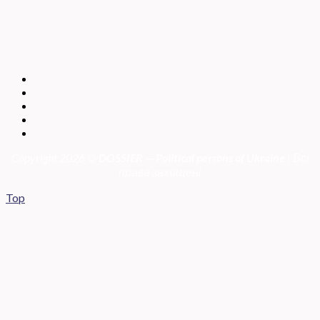
Copyright 2026 ©
DOSSIER — Political persons of Ukrain
e
| Всі
права захищені
Top