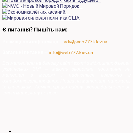
Є питання? Пишіть нам:
Розміщення інформації
—
adv@web777.kiev.ua
Загальні питання
—
info@web777.kiev.ua
Всі матеріали на даному сайті взяті з відкритих джерел
українських ЗМІ — мають зворотне посилання на
матеріал в мережі і надаються виключно в
ознайомлювальних цілях. Права на матеріали належать
їх власникам. Адміністрація сайту відповідальності за
зміст матеріалу не несе.