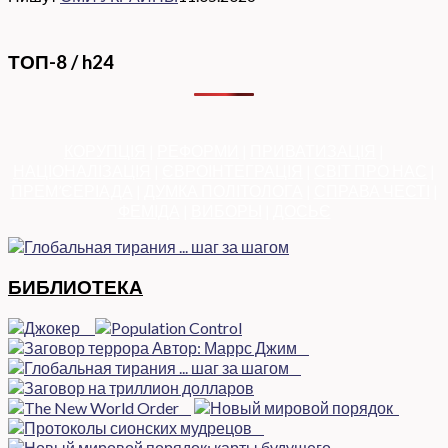
ТОП-8 / h24
КОРУПЦІЯ
|
РЕФОРМИ
|
ПРИВАТИЗАЦІЯ
|
НАЦІОНАЛІЗАЦІЯ
|
ЄВРОІНТЕГРАЦІЯ
|
СВІТ ПРО НАС
|
ПРЕМ’ЄЕРІАДА
|
ДУМКА ПОЛІТОЛОГА
|
СПРАВА ЧЕСТІ
|
ФЕМІДА
|
ВИБОРЫ
|
ДОСЬЄ
БИБЛИОТЕКА