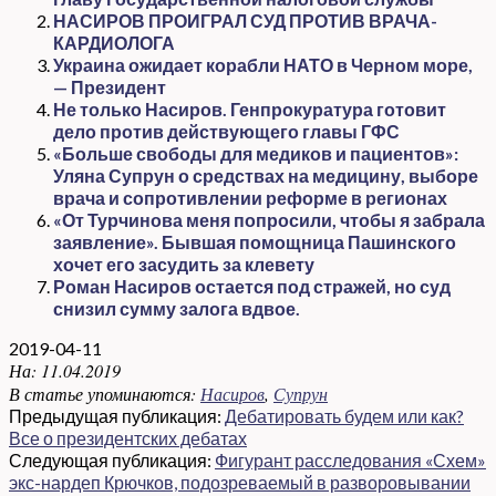
НАСИРОВ ПРОИГРАЛ СУД ПРОТИВ ВРАЧА-
КАРДИОЛОГА
Украина ожидает корабли НАТО в Черном море,
— Президент
Не только Насиров. Генпрокуратура готовит
дело против действующего главы ГФС
«Больше свободы для медиков и пациентов»:
Уляна Супрун о средствах на медицину, выборе
врача и сопротивлении реформе в регионах
«От Турчинова меня попросили, чтобы я забрала
заявление». Бывшая помощница Пашинского
хочет его засудить за клевету
Роман Насиров остается под стражей, но суд
снизил сумму залога вдвое.
2019-04-11
На:
11.04.2019
В статье упоминаются:
Насиров
,
Супрун
Предыдущая публикация:
Дебатировать будем или как?
Все о президентских дебатах
Следующая публикация:
Фигурант расследования «Схем»
экс-нардеп Крючков, подозреваемый в разворовывании