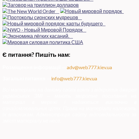
Є питання? Пишіть нам:
Розміщення інформації
—
adv@web777.kiev.ua
Загальні питання
—
info@web777.kiev.ua
Всі матеріали на даному сайті взяті з відкритих джерел
українських ЗМІ — мають зворотне посилання на
матеріал в мережі і надаються виключно в
ознайомлювальних цілях. Права на матеріали належать
їх власникам. Адміністрація сайту відповідальності за
зміст матеріалу не несе.