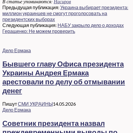
В статье упоминаются:
Насиров
Предыдущая публикация:
Украина выбирает президента:
миллион украинцев не смогут проголосовать на
президентских выборах
Следующая публикация:
НАБУ закрыло дело о доходах
Геращенко: Не можем проверить
Дело Ермака
Бывшего главу Офиса президента
Украины Андрея Ермака
арестовали по делу об отмывании
денег
Пишут
СМИ УКРАИНЫ
14.05.2026
Дело Ермака
Советник президента назвал
преждевременными выводы по