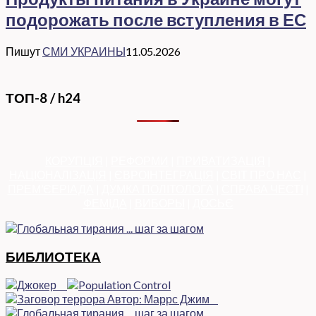
подорожать после вступления в ЕС
Пишут
СМИ УКРАИНЫ
11.05.2026
ТОП-8 / h24
КОРУПЦІЯ
|
РЕФОРМИ
|
ПРИВАТИЗАЦІЯ
|
НАЦІОНАЛІЗАЦІЯ
|
ЄВРОІНТЕГРАЦІЯ
|
СВІТ ПРО НАС
|
ПРЕМ’ЄЕРІАДА
|
ДУМКА ПОЛІТОЛОГА
|
СПРАВА ЧЕСТІ
|
ФЕМІДА
|
ВИБОРЫ
|
ДОСЬЄ
БИБЛИОТЕКА