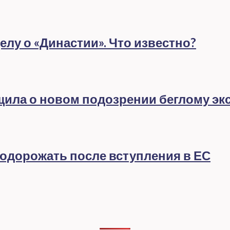
лу о «Династии». Что известно?
бщила о новом подозрении беглому эк
подорожать после вступления в ЕС