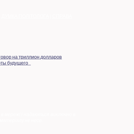
|
ДУМКА ПОЛІТОЛОГА
|
СПРАВА
 в мережі і надаються виключно в
матеріалу не несе.