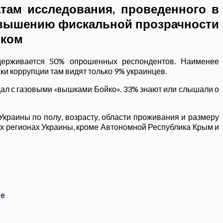
там исследования, проведенного в
повышению фискальной прозрачности
вком
идерживается 50% опрошенных респондентов. Наименее
и коррупции там видят только 9% украинцев.
ал с газовыми «вышками Бойко». 33% знают или слышали о
Украины по полу, возрасту, области проживания и размеру
ех регионах Украины, кроме Автономной Республика Крым и
ие