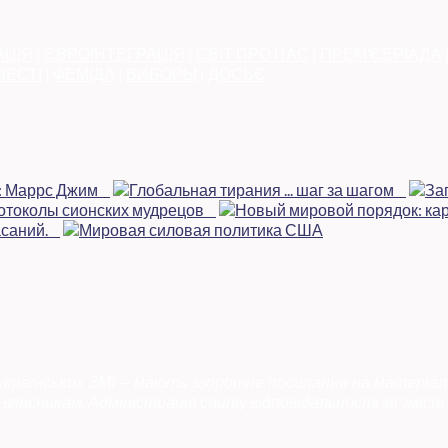
АЦІЯ
|
ЄВРОІНТЕГРАЦІЯ
|
СВІТ ПРО НАС
|
ПРЕМ’ЄЕРІАДА
ЧЕСТІ
|
ФЕМІДА
|
ВИБОРЫ
|
ДОСЬЄ
 українських ЗМІ — мають зворотне посилання на матеріал
власникам. Адміністрація сайту відповідальності за зміст 