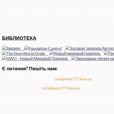
КОРУПЦІЯ
|
РЕФОРМИ
|
ПРИВАТИЗАЦІЯ
|
НАЦІОНАЛІЗ
БИБЛИОТЕКА
Є питання? Пишіть нам:
Розміщення інформації
—
adv@web777.kiev.ua
Загальні питання
—
info@web777.kiev.ua
Всі матеріали на даному сайті взяті з відкритих джерел
ознайомлювальних цілях. Права на матеріали належать їх 