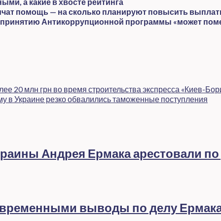
ми, а какие в хвосте рейтинга
личат помощь — на сколько планируют повысить выпла
то принятию Антикоррупционной программы «может пом
ее 20 млн грн во время строительства экспресса «Киев-Бо
му в Украине резко обвалились таможенные поступления
раины Андрея Ермака арестовали по
евременными выводы по делу Ермак