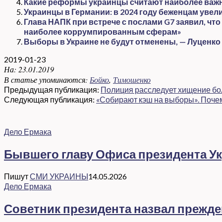
Какие реформы украинцы считают наиболее важны
Украинцы в Германии: в 2024 году беженцам уве
Глава НАПК при встрече с послами G7 заявил, ч
наиболее коррумпированным сферам»
Выборы в Украине не будут отменены, — Луценко
2019-01-23
На:
23.01.2019
В статье упоминаются:
Бойко
,
Тимошенко
Предыдущая публикация:
Полиция расследует хищение бол
Следующая публикация:
«Собирают кэш на выборы». Поче
Дело Ермака
Бывшего главу Офиса президента Ук
Пишут
СМИ УКРАИНЫ
14.05.2026
Дело Ермака
Советник президента назвал прежд