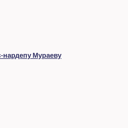
с-нардепу Мураеву