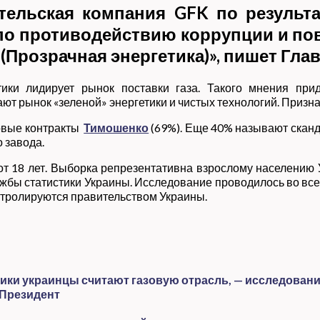
тельская компания GFK по результа
 по противодействию коррупции и 
 (Прозрачная энергетика)», пишет Гла
тики лидирует рынок поставки газа. Такого мнения пр
 рынок «зеленой» энергетики и чистых технологий. Признак
зовые контракты
Тимошенко
(69%). Еще 40% называют сканд
 завода.
т 18 лет. Выборка репрезентативна взрослому населению 
жбы статистики Украины. Исследование проводилось во вс
онтролируются правительством Украины.
ки украинцы считают газовую отрасль, — исследован
 Президент