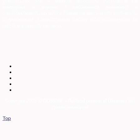
українських ЗМІ — мають зворотне посилання на
матеріал в мережі і надаються виключно в
ознайомлювальних цілях. Права на матеріали належать
їх власникам. Адміністрація сайту відповідальності за
зміст матеріалу не несе.
Copyright 2026 ©
DOSSIER — Political persons of Ukrain
e
| Всі
права захищені
Top