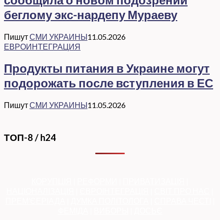
беглому экс-нардепу Мураеву
Пишут
СМИ УКРАИНЫ
11.05.2026
ЕВРОИНТЕГРАЦИЯ
Продукты питания в Украине могут
подорожать после вступления в ЕС
Пишут
СМИ УКРАИНЫ
11.05.2026
ТОП-8 / h24
КОРУПЦІЯ
|
РЕФОРМИ
|
ПРИВАТИЗАЦІЯ
|
НАЦІОНАЛІЗАЦІЯ
|
ЄВРОІНТЕГРАЦІЯ
|
СВІТ ПРО НАС
|
ПРЕМ’ЄЕРІАДА
|
ДУМКА ПОЛІТОЛОГА
|
СПРАВА ЧЕСТІ
|
ФЕМІДА
|
ВИБОРЫ
|
ДОСЬЄ