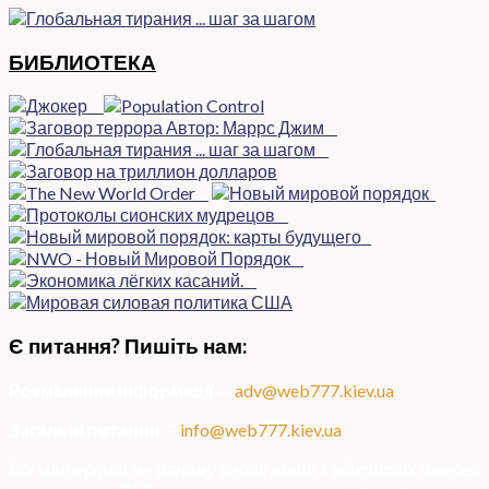
БИБЛИОТЕКА
Є питання? Пишіть нам:
Розміщення інформації
—
adv@web777.kiev.ua
Загальні питання
—
info@web777.kiev.ua
Всі матеріали на даному сайті взяті з відкритих джерел