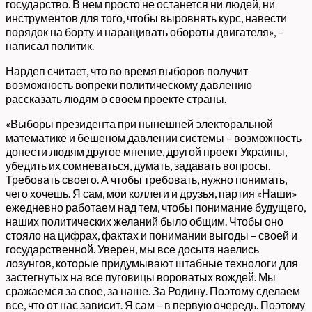
государство. В нем просто не останется ни людей, ни
инструментов для того, чтобы выровнять курс, навести
порядок на борту и наращивать обороты двигателя», –
написал политик.
Нардеп считает, что во время выборов получит
возможность вопреки политическому давлению
рассказать людям о своем проекте страны.
«Выборы президента при нынешней электоральной
математике и бешеном давлении системы – возможность
донести людям другое мнение, другой проект Украины,
убедить их сомневаться, думать, задавать вопросы.
Требовать своего. А чтобы требовать, нужно понимать,
чего хочешь. Я сам, мои коллеги и друзья, партия «Наши»
ежедневно работаем над тем, чтобы понимание будущего,
наших политических желаний было общим. Чтобы оно
стояло на цифрах, фактах и понимании выгоды – своей и
государственной. Уверен, мы все досыта наелись
лозунгов, которые придумывают штабные технологи для
застегнутых на все пуговицы вороватых вождей. Мы
сражаемся за свое, за наше. За Родину. Поэтому сделаем
все, что от нас зависит. Я сам – в первую очередь. Поэтому