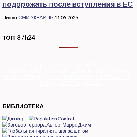
подорожать после вступления в ЕС
Пишут
СМИ УКРАИНЫ
11.05.2026
ТОП-8 / h24
КОРУПЦІЯ
|
РЕФОРМИ
|
ПРИВАТИЗАЦІЯ
|
НАЦІОНАЛІЗАЦІЯ
|
ЄВРОІНТЕГРАЦІЯ
|
СВІТ ПРО НАС
|
ПРЕМ’ЄЕРІАДА
|
ДУМКА ПОЛІТОЛОГА
|
СПРАВА ЧЕСТІ
|
ФЕМІДА
|
ВИБОРЫ
|
ДОСЬЄ
БИБЛИОТЕКА