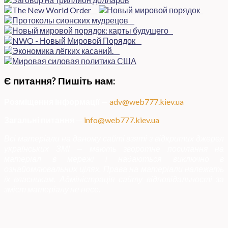
Є питання? Пишіть нам:
Розміщення інформації
—
adv@web777.kiev.ua
Загальні питання
—
info@web777.kiev.ua
Всі матеріали на даному сайті взяті з відкритих джерел
українських ЗМІ — мають зворотне посилання на
матеріал в мережі і надаються виключно в
ознайомлювальних цілях. Права на матеріали належать
їх власникам. Адміністрація сайту відповідальності за
зміст матеріалу не несе.