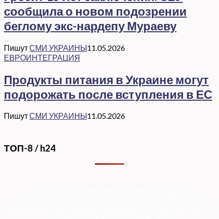
сообщила о новом подозрении
беглому экс-нардепу Мураеву
Пишут
СМИ УКРАИНЫ
11.05.2026
ЕВРОИНТЕГРАЦИЯ
Продукты питания в Украине могут
подорожать после вступления в ЕС
Пишут
СМИ УКРАИНЫ
11.05.2026
ТОП-8 / h24
КОРУПЦІЯ
|
РЕФОРМИ
|
ПРИВАТИЗАЦІЯ
|
НАЦІОНАЛІЗАЦІЯ
|
ЄВРОІНТЕГРАЦІЯ
|
СВІТ ПРО НАС
|
ПРЕМ’ЄЕРІАДА
|
ДУМКА ПОЛІТОЛОГА
|
СПРАВА ЧЕСТІ
|