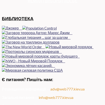
ФЕМІДА
|
ВИБОРЫ
|
ДОСЬЄ
БИБЛИОТЕКА
Є питання? Пишіть нам:
Розміщення інформації
—
adv@web777.kiev.ua
Загальні питання
—
info@web777.kiev.ua