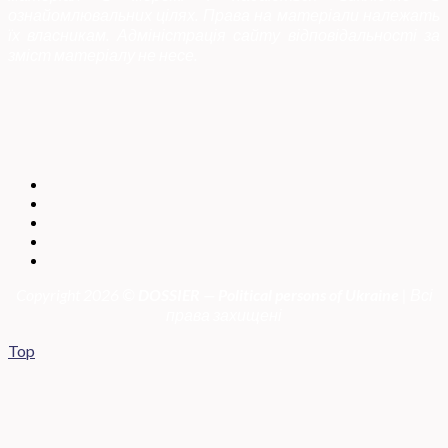
ознайомлювальних цілях. Права на матеріали належать
їх власникам. Адміністрація сайту відповідальності за
зміст матеріалу не несе.
Copyright 2026 ©
DOSSIER — Political persons of Ukrain
e
| Всі
права захищені
Top