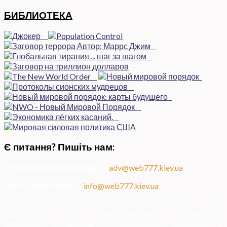
БИБЛИОТЕКА
Є питання? Пишіть нам:
Розміщення інформації
—
adv@web777.kiev.ua
Загальні питання
—
info@web777.kiev.ua
Всі матеріали на даному сайті взяті з відкритих джерел
українських ЗМІ — мають зворотне посилання на
матеріал в мережі і надаються виключно в