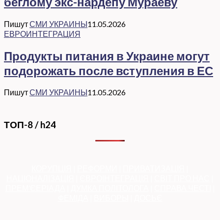
беглому экс-нардепу Мураеву
Пишут
СМИ УКРАИНЫ
11.05.2026
ЕВРОИНТЕГРАЦИЯ
Продукты питания в Украине могут
подорожать после вступления в ЕС
Пишут
СМИ УКРАИНЫ
11.05.2026
ТОП-8 / h24
КОРУПЦІЯ
|
РЕФОРМИ
|
ПРИВАТИЗАЦІЯ
|
НАЦІОНАЛІЗАЦІЯ
|
ЄВРОІНТЕГРАЦІЯ
|
СВІТ ПРО НАС
|
ПРЕМ’ЄЕРІАДА
|
ДУМКА ПОЛІТОЛОГА
|
СПРАВА ЧЕСТІ
|
ФЕМІДА
|
ВИБОРЫ
|
ДОСЬЄ