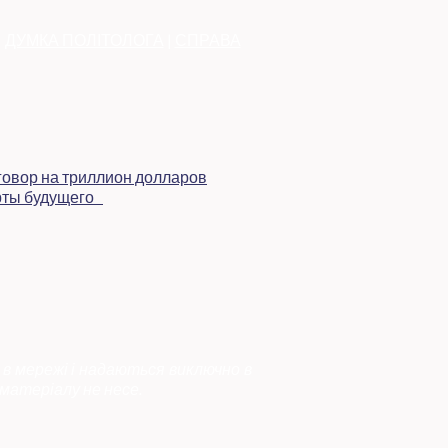
|
ДУМКА ПОЛІТОЛОГА
|
СПРАВА
 в мережі і надаються виключно в
матеріалу не несе.