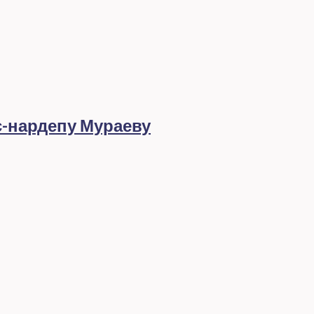
с-нардепу Мураеву