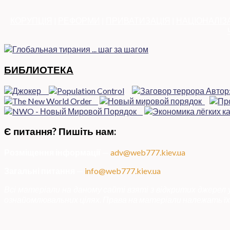
КОРУПЦІЯ
|
РЕФОРМИ
|
ПРИВАТИЗАЦІЯ
|
НАЦІОНАЛІЗ
БИБЛИОТЕКА
Є питання? Пишіть нам:
Розміщення інформації
—
adv@web777.kiev.ua
Загальні питання
—
info@web777.kiev.ua
Всі матеріали на даному сайті взяті з відкритих джерел
ознайомлювальних цілях. Права на матеріали належать їх 