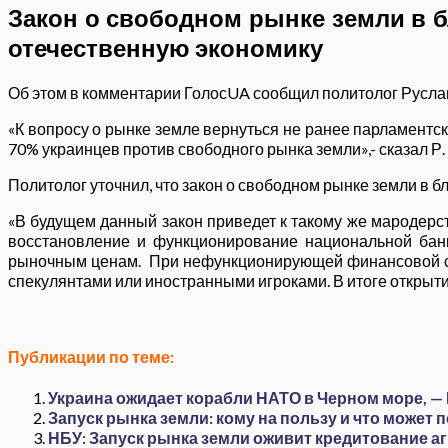
Закон о свободном рынке земли в бл
отечественную экономику
Об этом в комментарии ГолосUA сообщил политолог Русл
«К вопросу о рынке земле вернуться не ранее парламентски
70% украинцев против свободного рынка земли»,- сказал Р.
Политолог уточнил, что закон о свободном рынке земли в 
«В будущем данный закон приведет к такому же мародерст
восстановление и функционирование национальной банк
рыночным ценам. При нефункционирующей финансовой сис
спекулянтами или иностранными игроками. В итоге открыти
Публикации по теме:
Украина ожидает корабли НАТО в Черном море, —
Запуск рынка земли: кому на пользу и что может
НБУ: Запуск рынка земли оживит кредитование аг