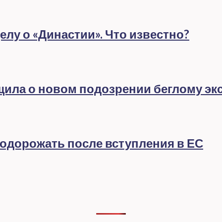
лу о «Династии». Что известно?
бщила о новом подозрении беглому эк
подорожать после вступления в ЕС