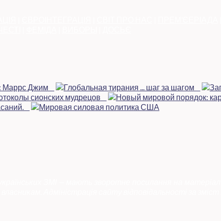
АЦІЯ
|
ЄВРОІНТЕГРАЦІЯ
|
СВІТ ПРО НАС
|
ПРЕМ’ЄЕРІАДА
ЧЕСТІ
|
ФЕМІДА
|
ВИБОРЫ
|
ДОСЬЄ
 українських ЗМІ — мають зворотне посилання на матеріал
власникам. Адміністрація сайту відповідальності за зміст 