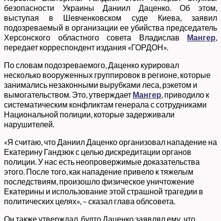
безопасности Украины Даниил Даценко. Об этом,
выступая в Шевченковском суде Киева, заявил
подозреваемый в организации ее убийства председатель
Херсонского областного совета Владислав
Мангер
,
передает корреспондент издания «ГОРДОН».
По словам подозреваемого, Даценко курировал
несколько вооруженных группировок в регионе, которые
занимались незаконными вырубками леса, рэкетом и
вымогательством. Это, утверждает
Мангер
, приводило к
систематическим конфликтам генерала с сотрудниками
Национальной полиции, которые задерживали
нарушителей.
«Я считаю, что Даниил Даценко организовал нападение на
Екатерину Гандзюк с целью дискредитации органов
полиции. У нас есть неопровержимые доказательства
этого. После того, как нападение привело к тяжелым
последствиям, произошло физическое уничтожение
Екатерины и использование этой страшной трагедии в
политических целях», – сказал глава облсовета.
Он также утверждал, будто Даценко заявлял ему, что