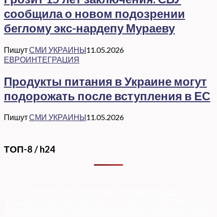
сообщила о новом подозрении
беглому экс-нардепу Мураеву
Пишут
СМИ УКРАИНЫ
11.05.2026
ЕВРОИНТЕГРАЦИЯ
Продукты питания в Украине могут
подорожать после вступления в ЕС
Пишут
СМИ УКРАИНЫ
11.05.2026
ТОП-8 / h24
КОРУПЦІЯ
|
РЕФОРМИ
|
ПРИВАТИЗАЦІЯ
|
НАЦІОНАЛІЗАЦІЯ
|
ЄВРОІНТЕГРАЦІЯ
|
СВІТ ПРО НАС
|
ПРЕМ’ЄЕРІАДА
|
ДУМКА ПОЛІТОЛОГА
|
СПРАВА ЧЕСТІ
|