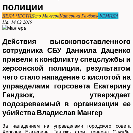
полиции
ДЕЛА ЧЕСТИ
Дело Мангера
Катерина Гандзюк
ФЕМИДА
На:
14.02.2019
Действия высокопоставленного
сотрудника СБУ Даниила Даценко
привели к конфликту спецслужбы и
херсонской полиции, результатом
чего стало нападение с кислотой на
управделами горсовета Екатерину
Гандзюк, утверждает
подозреваемый в организации ее
убийства Владислав Мангер
За нападением на управделами городского совета
Херсона Екатерины Гандзюк стоит генерал Службы