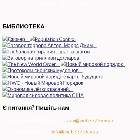
ФЕМІДА
|
ВИБОРЫ
|
ДОСЬЄ
БИБЛИОТЕКА
Є питання? Пишіть нам:
Розміщення інформації
—
adv@web777.kiev.ua
Загальні питання
—
info@web777.kiev.ua