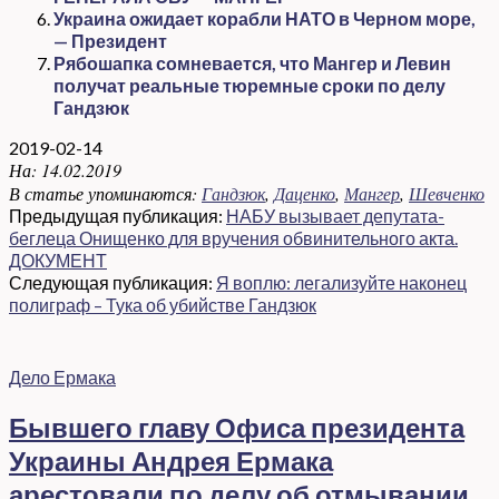
Украина ожидает корабли НАТО в Черном море,
— Президент
Рябошапка сомневается, что Мангер и Левин
получат реальные тюремные сроки по делу
Гандзюк
2019-02-14
На:
14.02.2019
В статье упоминаются:
Гандзюк
,
Даценко
,
Мангер
,
Шевченко
Предыдущая публикация:
НАБУ вызывает депутата-
беглеца Онищенко для вручения обвинительного акта.
ДОКУМЕНТ
Следующая публикация:
Я воплю: легализуйте наконец
полиграф – Тука об убийстве Гандзюк
Дело Ермака
Бывшего главу Офиса президента
Украины Андрея Ермака
арестовали по делу об отмывании