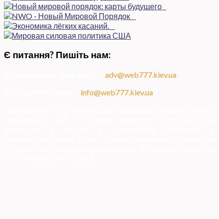
Є питання? Пишіть нам:
Розміщення інформації
—
adv@web777.kiev.ua
Загальні питання
—
info@web777.kiev.ua
Всі матеріали на даному сайті взяті з відкритих джерел
українських ЗМІ — мають зворотне посилання на
матеріал в мережі і надаються виключно в
ознайомлювальних цілях. Права на матеріали належать
їх власникам. Адміністрація сайту відповідальності за
зміст матеріалу не несе.