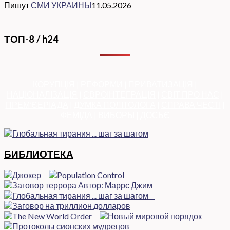
Пишут
СМИ УКРАИНЫ
11.05.2026
ТОП-8 / h24
КОРУПЦІЯ
|
РЕФОРМИ
|
ПРИВАТИЗАЦІЯ
|
НАЦІОНАЛІЗАЦІЯ
|
ЄВРОІНТЕГРАЦІЯ
|
СВІТ ПРО НАС
|
ПРЕМ’ЄЕРІАДА
|
ДУМКА ПОЛІТОЛОГА
|
СПРАВА ЧЕСТІ
|
ФЕМІДА
|
ВИБОРЫ
|
ДОСЬЄ
БИБЛИОТЕКА