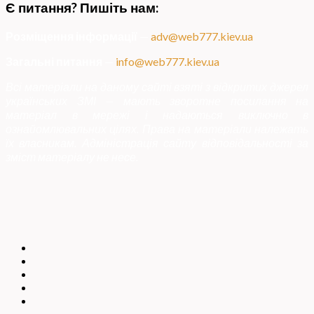
Є питання? Пишіть нам:
Розміщення інформації
—
adv@web777.kiev.ua
Загальні питання
—
info@web777.kiev.ua
Всі матеріали на даному сайті взяті з відкритих джерел
українських ЗМІ — мають зворотне посилання на
матеріал в мережі і надаються виключно в
ознайомлювальних цілях. Права на матеріали належать
їх власникам. Адміністрація сайту відповідальності за
зміст матеріалу не несе.