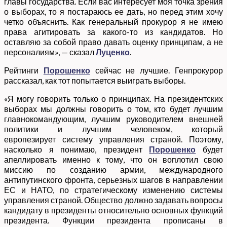
главы государства. Если вас интересует моя точка зрения
о выборах, то я постараюсь ее дать, но перед этим хочу
четко объяснить. Как генеральный прокурор я не имею
права агитировать за какого-то из кандидатов. Но
оставляю за собой право давать оценку принципам, а не
персоналиям», — сказал
Луценко
.
Рейтинги
Порошенко
сейчас не лучшие. Генпрокурор
рассказал, как тот попытается выиграть выборы.
«Я могу говорить только о принципах. На президентских
выборах мы должны говорить о том, кто будет лучшим
главнокомандующим, лучшим руководителем внешней
политики и лучшим человеком, который
европезирует систему управления страной. Поэтому,
насколько я понимаю, президент
Порошенко
будет
апеллировать именно к тому, что он воплотил свою
миссию по созданию армии, международного
антипутинского фронта, серьезных шагов в направлении
ЕС и НАТО, по стратегическому изменению системы
управления страной. Общество должно задавать вопросы
кандидату в президенты относительно основных функций
президента. Функции президента прописаны в