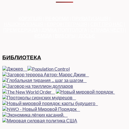
КОРУПЦІЯ
|
РЕФОРМИ
|
ПРИВАТИЗАЦІЯ
|
НАЦІОНАЛІЗАЦІЯ
|
ЄВРОІНТЕГРАЦІЯ
|
СВІТ ПРО НАС
|
ПРЕМ’ЄЕРІАДА
|
ДУМКА ПОЛІТОЛОГА
|
СПРАВА ЧЕСТІ
|
ФЕМІДА
|
ВИБОРЫ
|
ДОСЬЄ
БИБЛИОТЕКА