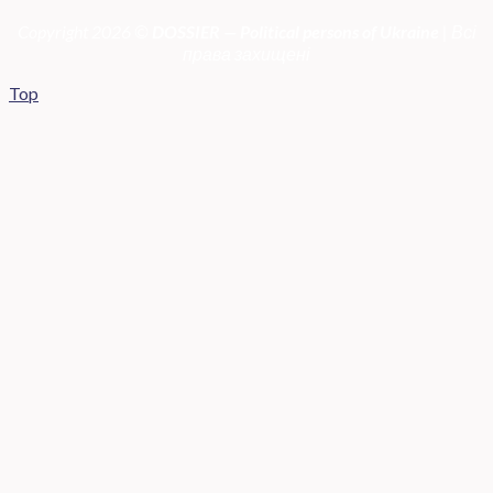
Copyright 2026 ©
DOSSIER — Political persons of Ukrain
e
| Всі
права захищені
Top