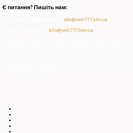
Є питання? Пишіть нам:
Розміщення інформації
—
adv@web777.kiev.ua
Загальні питання
—
info@web777.kiev.ua
Всі матеріали на даному сайті взяті з відкритих джерел
українських ЗМІ — мають зворотне посилання на
матеріал в мережі і надаються виключно в
ознайомлювальних цілях. Права на матеріали належать
їх власникам. Адміністрація сайту відповідальності за
зміст матеріалу не несе.