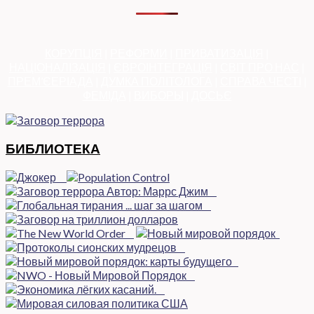
КОРУПЦІЯ
|
РЕФОРМИ
|
ПРИВАТИЗАЦІЯ
|
НАЦІОНАЛІЗАЦІЯ
|
ЄВРОІНТЕГРАЦІЯ
|
СВІТ ПРО НАС
|
ПРЕМ’ЄЕРІАДА
|
ДУМКА ПОЛІТОЛОГА
|
СПРАВА ЧЕСТІ
|
ФЕМІДА
|
ВИБОРЫ
|
ДОСЬЄ
БИБЛИОТЕКА