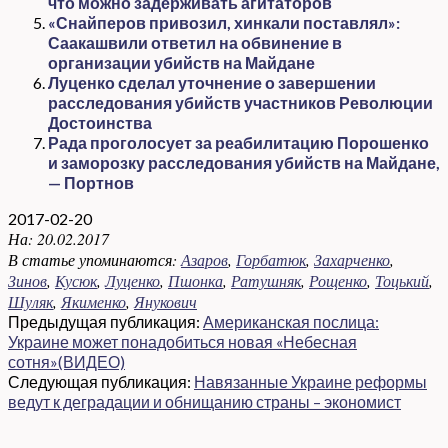
что можно задерживать агитаторов
«Снайперов привозил, хинкали поставлял»:
Саакашвили ответил на обвинение в
организации убийств на Майдане
Луценко сделал уточнение о завершении
расследования убийств участников Революции
Достоинства
Рада проголосует за реабилитацию Порошенко
и заморозку расследования убийств на Майдане,
— Портнов
2017-02-20
На:
20.02.2017
В статье упоминаются:
Азаров
,
Горбатюк
,
Захарченко
,
Зинов
,
Кусюк
,
Луценко
,
Пшонка
,
Ратушняк
,
Рощенко
,
Тоцький
,
Шуляк
,
Якименко
,
Янукович
Предыдущая публикация:
Американская послица:
Украине может понадобиться новая «Небесная
сотня»(ВИДЕО)
Следующая публикация:
Навязанные Украине реформы
ведут к деградации и обнищанию страны – экономист