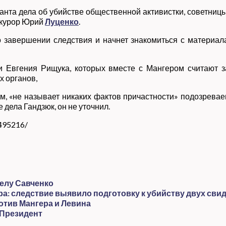
нта дела об убийстве общественной активистки, советниц
окурор Юрий
Луценко
.
завершении следствия и начнет знакомиться с материалам
 Евгения Рищука, которых вместе с Мангером считают за
х органов,
ам, «не называет никаких фактов причастности» подозревае
дела Гандзюк, он не уточнил.
495216/
делу Савченко
а: следствие выявило подготовку к убийству двух свид
отив Мангера и Левина
 Президент