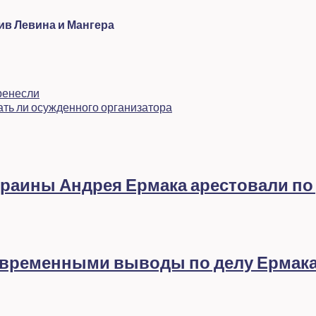
ив Левина и Мангера
ренесли
ать ли осужденного организатора
раины Андрея Ермака арестовали по
евременными выводы по делу Ермак