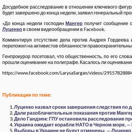
Досудебное расследование в отношении ключевого фигура
будет завершено до конца недели, заявил генеральный пр
«До конца недели господин
Мангер
получит сообщение о 
Луценко
в своем видеообращении в Facebook.
Комментируя отсутствие дела против Андрея Гордеева и
переложил на активистов обязанности правоохранительны
Генпрокурор посетовал, что общественность, по его слов
прошли оценивание на полиграфе. Касалось ли оценивание 
https://www.facebook.com/LarysaSargan/videos/2915782888
Публикации по теме:
Луценко назвал сроки завершения следствия по 
Дали разоблачительные показания против Мангер
Дело Гандзюк: ГПУ остановила расследование пр
Украина ожидает корабли НАТО в Черном море, —
Выборы в Украине не будут отменены, — Луценко