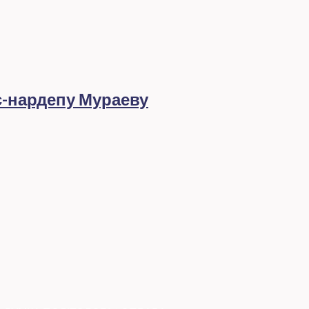
с-нардепу Мураеву