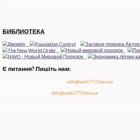
КОРУПЦІЯ
|
РЕФОРМИ
|
ПРИВАТИЗАЦІЯ
|
НАЦІОНАЛІЗ
БИБЛИОТЕКА
Є питання? Пишіть нам:
Розміщення інформації
—
adv@web777.kiev.ua
Загальні питання
—
info@web777.kiev.ua
Всі матеріали на даному сайті взяті з відкритих джерел
ознайомлювальних цілях. Права на матеріали належать їх 