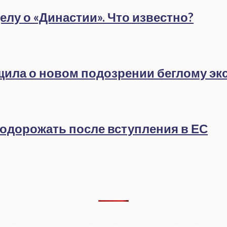
лу о «Династии». Что известно?
бщила о новом подозрении беглому эк
подорожать после вступления в ЕС