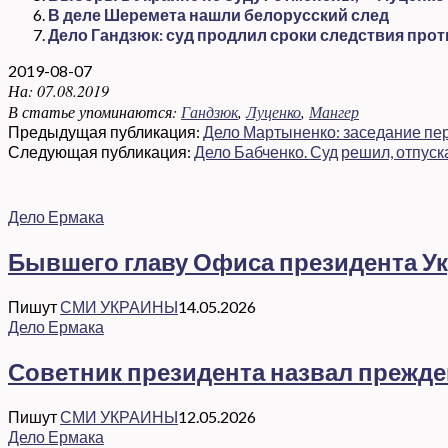
В деле Шеремета нашли белорусский след
Дело Гандзюк: суд продлил сроки следствия прот
2019-08-07
На:
07.08.2019
В статье упоминаются:
Гандзюк
,
Луценко
,
Мангер
Предыдущая публикация:
Дело Мартыненко: заседание пе
Следующая публикация:
Дело Бабченко. Суд решил, отпуск
Дело Ермака
Бывшего главу Офиса президента Ук
Пишут
СМИ УКРАИНЫ
14.05.2026
Дело Ермака
Советник президента назвал прежд
Пишут
СМИ УКРАИНЫ
12.05.2026
Дело Ермака