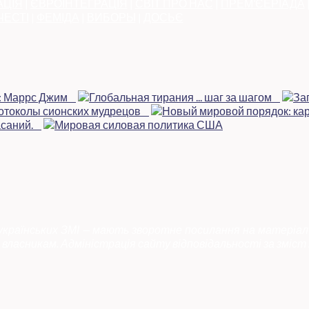
АЦІЯ
|
ЄВРОІНТЕГРАЦІЯ
|
СВІТ ПРО НАС
|
ПРЕМ’ЄЕРІАДА
ЧЕСТІ
|
ФЕМІДА
|
ВИБОРЫ
|
ДОСЬЄ
 українських ЗМІ — мають зворотне посилання на матеріал
власникам. Адміністрація сайту відповідальності за зміст 