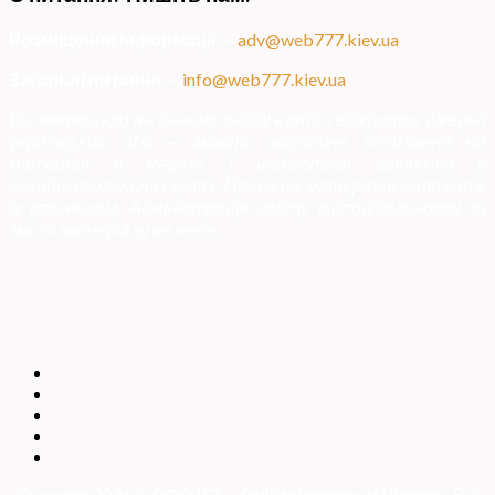
Розміщення інформації
—
adv@web777.kiev.ua
Загальні питання
—
info@web777.kiev.ua
Всі матеріали на даному сайті взяті з відкритих джерел
українських ЗМІ — мають зворотне посилання на
матеріал в мережі і надаються виключно в
ознайомлювальних цілях. Права на матеріали належать
їх власникам. Адміністрація сайту відповідальності за
зміст матеріалу не несе.
Copyright 2026 ©
DOSSIER — Political persons of Ukrain
e
| Всі