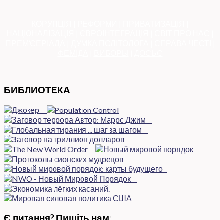
КОРУПЦІЯ
|
РЕФОРМИ
|
ПРИВАТИЗАЦІЯ
|
НАЦІОНАЛІЗАЦІЯ
|
ЄВРОІНТЕГРАЦІЯ
|
СВІТ ПРО НАС
|
ПРЕМ’ЄЕРІАДА
|
ДУМКА ПОЛІТОЛОГА
|
СПРАВА ЧЕСТІ
|
ФЕМІДА
|
ВИБОРЫ
|
ДОСЬЄ
БИБЛИОТЕКА
Є питання? Пишіть нам: